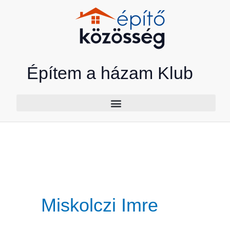
Skip
to
content
Építem a házam Klub
Miskolczi Imre