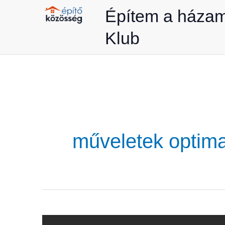
Skip
Építem a háza
to
Klub
content
műveletek optima
A