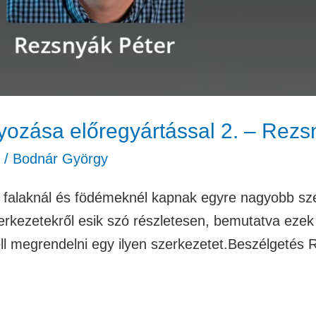
yozása előregyártással 2. – Rezs
/
Bodnár György
 falaknál és födémeknél kapnak egyre nagyobb sze
rkezetekről esik szó részletesen, bemutatva ezek e
 kell megrendelni egy ilyen szerkezetet.Beszélgetés