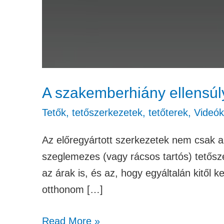
A szakemberhiány ellensúl
Tetők, tetőszerkezetek, tetőterek
,
Videók
Az előregyártott szerkezetek nem csak a
szeglemezes (vagy rácsos tartós) tetősze
az árak is, és az, hogy egyáltalán kitől
otthonom […]
Read More »