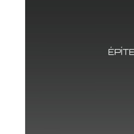
szakemberhiány
ellensúlyozása
előregyártással
2.
–
Rezsnyák
Péter