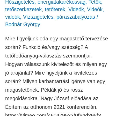
Hőszigetelés, energiatakarékosság
,
Tetők,
tetőszerkezetek, tetőterek
,
Videók
,
Videók
,
videók
,
Vízszigetelés, páraszabályozás
/
Bodnár György
Mire figyeljünk oda egy magastető tervezése
során? Funkció és/vagy szépség? A
tetőfedőanyag-választás szempontjai.
Hogyan válasszunk kivitelezőt és milyen egy
jó árajánlat? Mire figyeljünk a kivitelezés
során? Milyen karbantartási igénye van egy
magastetőnek. Példák jó és rossz
megoldásokra. Nagy József előadása az
Építem az otthonom 2021 konferencián.
https://vimeo.com/460479533/0f64d395f3