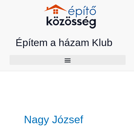
Skip
to
content
Építem a házam Klub
Nagy József