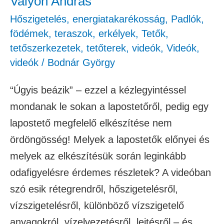
Valyon András
Valyon
Hőszigetelés, energiatakarékosság
,
Padlók,
András
födémek, teraszok, erkélyek
,
Tetők,
tetőszerkezetek, tetőterek
,
videók
,
Videók
,
videók
/
Bodnár György
“Úgyis beázik” – ezzel a kézlegyintéssel
mondanak le sokan a lapostetőről, pedig egy
lapostető megfelelő elkészítése nem
ördöngösség! Melyek a lapostetők előnyei és
melyek az elkészítésük során leginkább
odafigyelésre érdemes részletek? A videóban
szó esik rétegrendről, hőszigetelésről,
vízszigetelésről, különböző vízszigetelő
anyagokról, vízelvezetésről, lejtésről – és