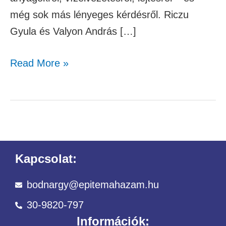
még sok más lényeges kérdésről. Riczu
Gyula és Valyon András […]
Read More »
Kapcsolat:
bodnargy@epitemahazam.hu
30-9820-797
Információk: