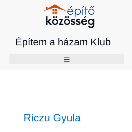
Skip
to
content
Építem a házam Klub
Riczu Gyula