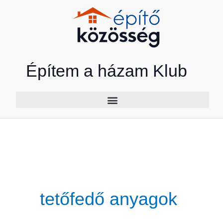
Skip
to
content
Építem a házam Klub
tetőfedő anyagok