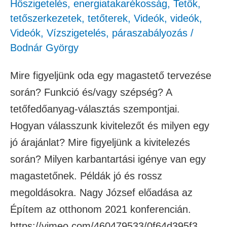
Hőszigetelés, energiatakarékosság
,
Tetők,
tetőszerkezetek, tetőterek
,
Videók
,
videók
,
Videók
,
Vízszigetelés, páraszabályozás
/
Bodnár György
Mire figyeljünk oda egy magastető tervezése
során? Funkció és/vagy szépség? A
tetőfedőanyag-választás szempontjai.
Hogyan válasszunk kivitelezőt és milyen egy
jó árajánlat? Mire figyeljünk a kivitelezés
során? Milyen karbantartási igénye van egy
magastetőnek. Példák jó és rossz
megoldásokra. Nagy József előadása az
Építem az otthonom 2021 konferencián.
https://vimeo.com/460479533/0f64d395f3