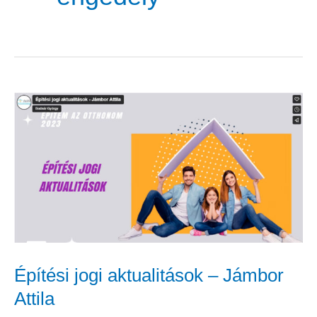
Építési
jogi
aktualitások
–
Jámbor
Attila
Építési jogi aktualitások – Jámbor
Attila