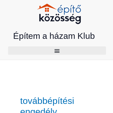
Skip
to
content
Építem a házam Klub
továbbépítési
engedély