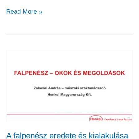
Read More »
A
falpenész
eredete
és
kialakulása
(1.
rész)
A falpenész eredete és kialakulása