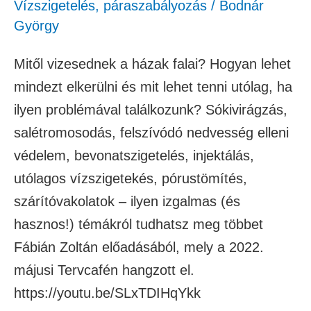
Vízszigetelés, páraszabályozás
/
Bodnár
György
Mitől vizesednek a házak falai? Hogyan lehet
mindezt elkerülni és mit lehet tenni utólag, ha
ilyen problémával találkozunk? Sókivirágzás,
salétromosodás, felszívódó nedvesség elleni
védelem, bevonatszigetelés, injektálás,
utólagos vízszigetekés, pórustömítés,
szárítóvakolatok – ilyen izgalmas (és
hasznos!) témákról tudhatsz meg többet
Fábián Zoltán előadásából, mely a 2022.
májusi Tervcafén hangzott el.
https://youtu.be/SLxTDIHqYkk