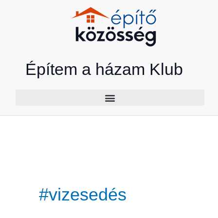
Skip
to
content
Építem a házam Klub
#vizesedés