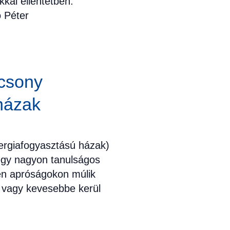
kal ellentétben.
ó Péter
csony
házak
ergiafogyasztású házak)
 egy nagyon tanulságos
yen apróságokon múlik
e vagy kevesebbe kerül