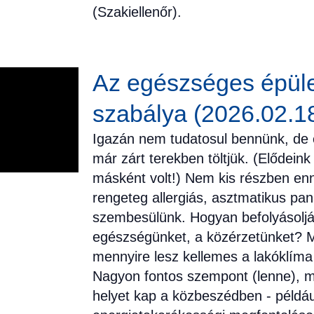
(Szakiellenőr).
Az egészséges épül
szabálya (2026.02.18
Igazán nem tudatosul bennünk, de 
már zárt terekben töltjük. (Elődei
másként volt!) Nem kis részben en
rengeteg allergiás, asztmatikus pan
szembesülünk. Hogyan befolyásoljá
egészségünket, a közérzetünket? M
mennyire lesz kellemes a lakóklíma
Nagyon fontos szempont (lenne), m
helyet kap a közbeszédben - példáu