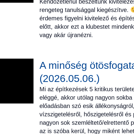
Kendőzetlenül beszéltünk kivitelezé
rengeteg tanulsággal kiegészítve.
érdemes figyelni kivitelező és építé
előtt, akkor ezt a klubestet minden
vagy akár újranézni.
A minőség ötösfogat
(2026.05.06.)
Mi az építkezések 5 kritikus terület
eléggé, akkor utólag nagyon sokba f
előadásban szó esik állékonyságról,
vízszigetelésről, hőszigetelésről és
nagyon sok szemléltető/elrettentő 
az is szóba kerül, hogy miként lehet