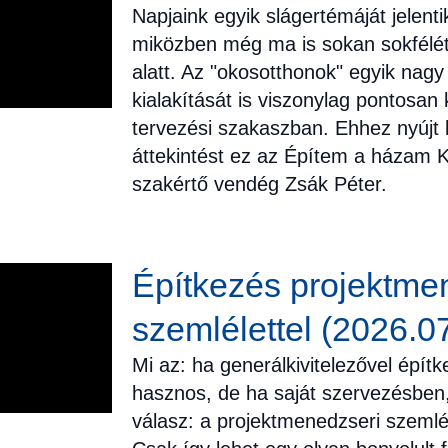
Napjaink egyik slágertémáját jelenti
miközben még ma is sokan sokfélét
alatt. Az "okosotthonok" egyik nag
kialakítását is viszonylag pontosan k
tervezési szakaszban. Ehhez nyújt
áttekintést ez az Építem a házam K
szakértő vendég Zsák Péter.
Építkezés projektm
szemlélettel (2026.07
Mi az: ha generálkivitelezővel építk
hasznos, de ha saját szervezésben,
válasz: a projektmenedzseri szemlé