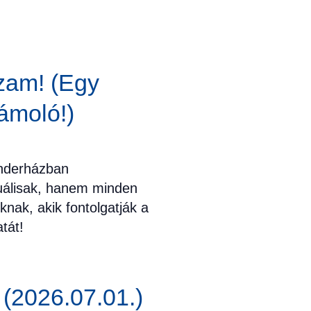
ázam! (Egy
ámoló!)
enderházban
uálisak, hanem minden
nak, akik fontolgatják a
tát!
 (2026.07.01.)