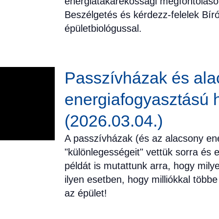
energiatakarékossági megfontolások
Beszélgetés és kérdezz-felelek Bír
épületbiológussal.
Passzívházak és ala
energiafogyasztású 
(2026.03.04.)
A passzívházak (és az alacsony en
"különlegességeit" vettük sorra és
példát is mutattunk arra, hogy mil
ilyen esetben, hogy milliókkal több
az épület!