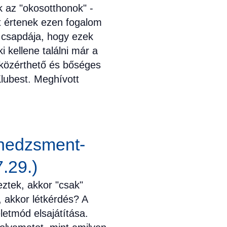
k az "okosotthonok" -
 értenek ezen fogalom
y csapdája, hogy ezek
i kellene találni már a
 közérthető és bőséges
lubest. Meghívott
enedzsment-
.29.)
eztek, akkor "csak"
 akkor létkérdés? A
letmód elsajátítása.