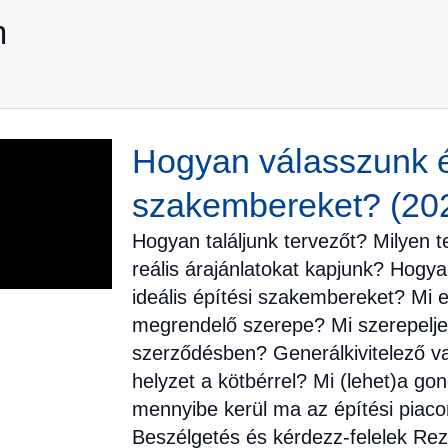
m
Hogyan válasszunk é
szakembereket? (202
Hogyan találjunk tervezőt? Milyen t
reális árajánlatokat kapjunk? Hogy
ideális építési szakembereket? Mi 
megrendelő szerepe? Mi szerepeljen
szerződésben? Generálkivitelező va
helyzet a kötbérrel? Mi (lehet)a go
mennyibe kerül ma az építési piac
Beszélgetés és kérdezz-felelek Rez