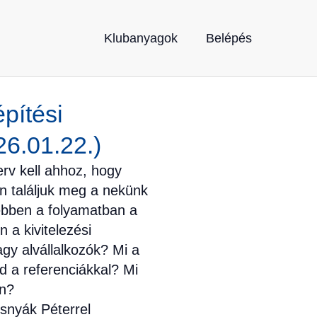
Klubanyagok
Belépés
pítési
6.01.22.)
erv kell ahhoz, hogy
an találjuk meg a nekünk
ebben a folyamatban a
 a kivitelezési
gy alvállalkozók? Mi a
nd a referenciákkal? Mi
on?
snyák Péterrel