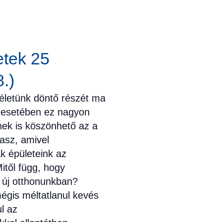
etek 25
.)
életünk döntő részét ma
nk esetében ez nagyon
nek is köszönhető az a
asz, amivel
k épületeink az
itől függ, hogy
 új otthonunkban?
égis méltatlanul kevés
l az