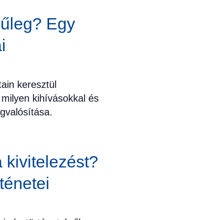
zűleg? Egy
i
ain keresztül
 milyen kihívásokkal és
gvalósítása.
 kivitelezést?
ténetei