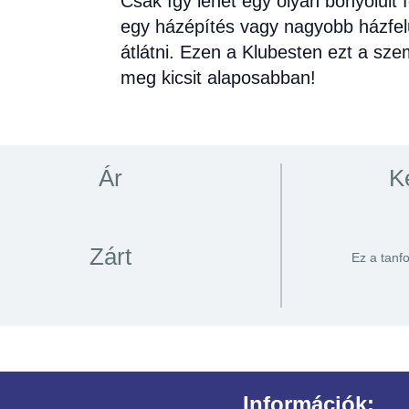
Csak így lehet egy olyan bonyolult 
egy házépítés vagy nagyobb házfelú
átlátni. Ezen a Klubesten ezt a sz
meg kicsit alaposabban!
Ár
K
Zárt
Ez a tanf
Információk: