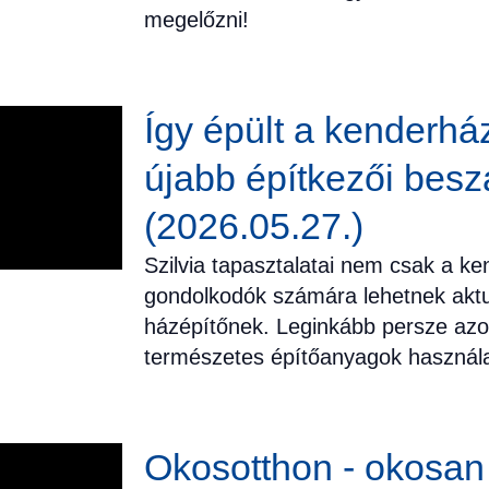
megelőzni!
Így épült a kenderh
újabb építkezői besz
(2026.05.27.)
Szilvia tapasztalatai nem csak a k
gondolkodók számára lehetnek akt
házépítőnek. Leginkább persze azok
természetes építőanyagok használa
Okosotthon - okosan