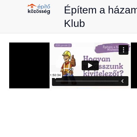
Skip
Építem a háza
to
Klub
content