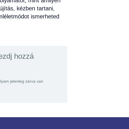
folyamatot, mint amilyen
jítás, kézben tartani,
emléletmódot ismerheted
ezdj hozzá
olyam jelenleg zárva van