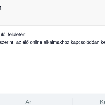
m
ói felületén!
zerint, az élő online alkalmakhoz kapcsolódóan ke
Ár
K