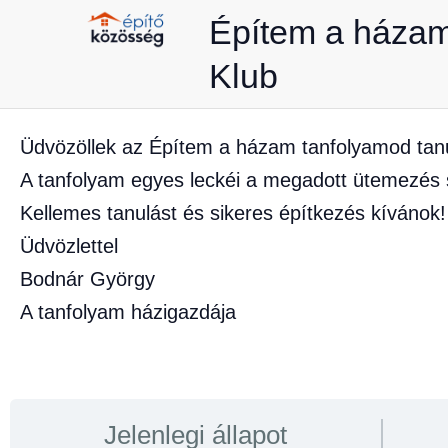
Skip
Építem a háza
to
Klub
content
Üdvözöllek az Építem a házam tanfolyamod tanul
A tanfolyam egyes leckéi a megadott ütemezés s
Kellemes tanulást és sikeres építkezés kívánok!
Üdvözlettel
Bodnár György
A tanfolyam házigazdája
Jelenlegi állapot