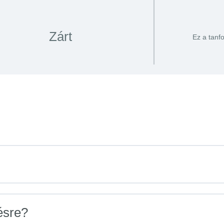
Zárt
Ez a tanf
ésre?