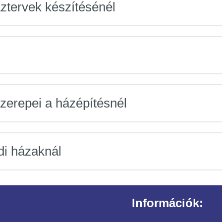
ztervek készítésénél
zerepei a házépítésnél
di házaknál
Információk: