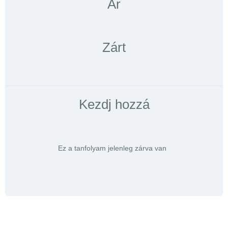
Ár
Zárt
Kezdj hozzá
Ez a tanfolyam jelenleg zárva van
1.
2.
3.
4.
5.
6.
7.
8.
9.
10.
11.
12.
13.
Lecke