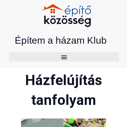
Skip
to
content
Építem a házam Klub
Házfelújítás
tanfolyam