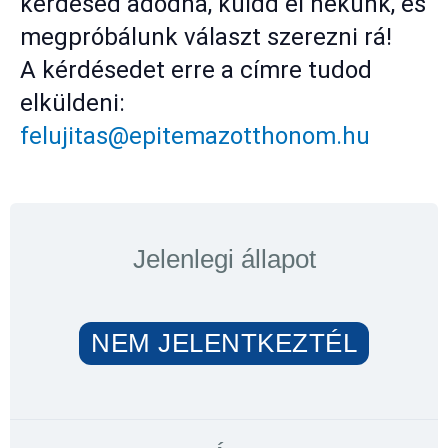
kérdésed adódna, küldd el nekünk, és
megpróbálunk választ szerezni rá!
A kérdésedet erre a címre tudod
elküldeni:
felujitas@epitemazotthonom.hu
Jelenlegi állapot
NEM JELENTKEZTÉL