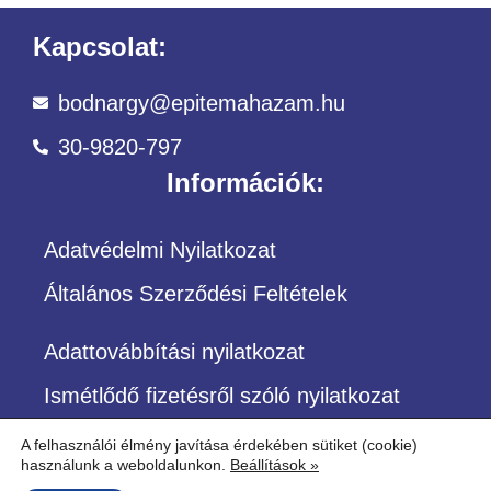
Kapcsolat:
bodnargy@epitemahazam.hu
30-9820-797
Információk:
Adatvédelmi Nyilatkozat
Általános Szerződési Feltételek
Adattovábbítási nyilatkozat
Ismétlődő fizetésről szóló nyilatkozat
A felhasználói élmény javítása érdekében sütiket (cookie)
használunk a weboldalunkon.
Beállítások »
©Copyright – Minden jog fenntartva