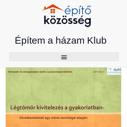
Skip
to
content
Építem a házam Klub