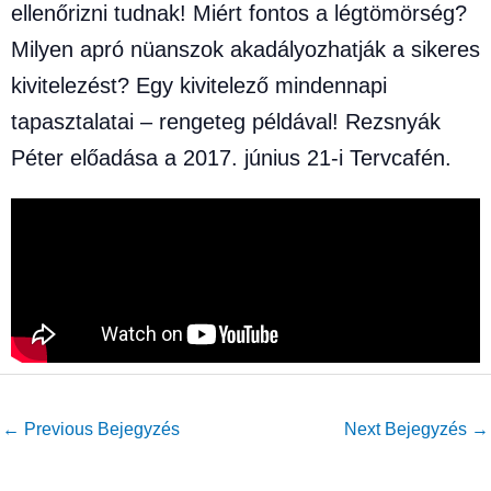
ellenőrizni tudnak! Miért fontos a légtömörség?
Milyen apró nüanszok akadályozhatják a sikeres
kivitelezést? Egy kivitelező mindennapi
tapasztalatai – rengeteg példával! Rezsnyák
Péter előadása a 2017. június 21-i Tervcafén.
←
Previous Bejegyzés
Next Bejegyzés
→