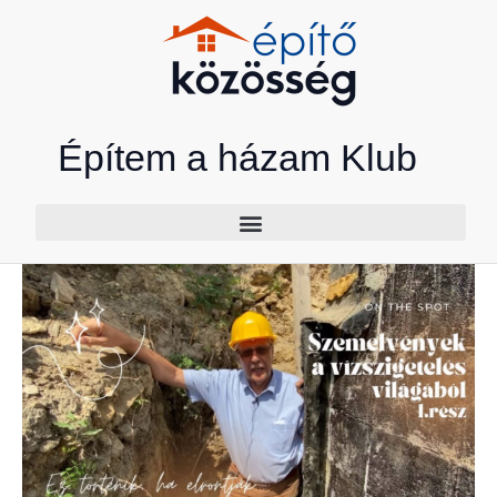
Skip
to
content
Építem a házam Klub