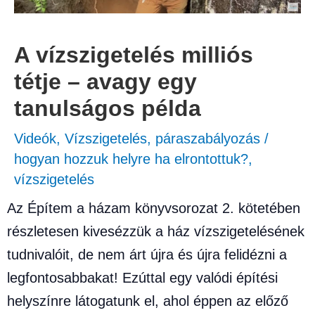
A vízszigetelés milliós
tétje – avagy egy
tanulságos példa
Videók
,
Vízszigetelés, páraszabályozás
/
hogyan hozzuk helyre ha elrontottuk?
,
vízszigetelés
Az Építem a házam könyvsorozat 2. kötetében
részletesen kivesézzük a ház vízszigetelésének
tudnivalóit, de nem árt újra és újra felidézni a
legfontosabbakat! Ezúttal egy valódi építési
helyszínre látogatunk el, ahol éppen az előző