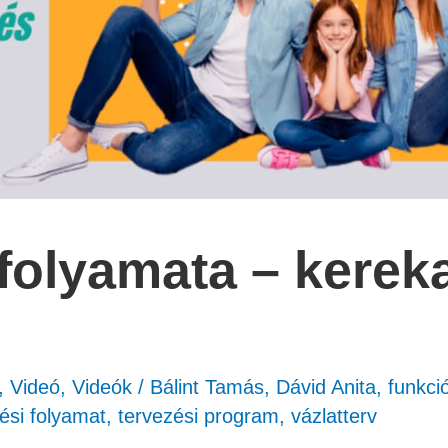
folyamata – kereka
,
Videó
,
Videók
/
Bálint Tamás
,
Dávid Anita
,
funkc
ési folyamat
,
tervezési program
,
vázlatterv