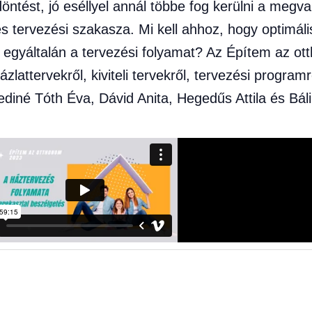
ést, jó eséllyel annál többe fog kerülni a megval
 tervezési szakasza. Mi kell ahhoz, hogy optimáli
ik egyáltalán a tervezési folyamat? Az Építem az 
lattervekről, kiviteli tervekről, tervezési program
diné Tóth Éva, Dávid Anita, Hegedűs Attila és Bál