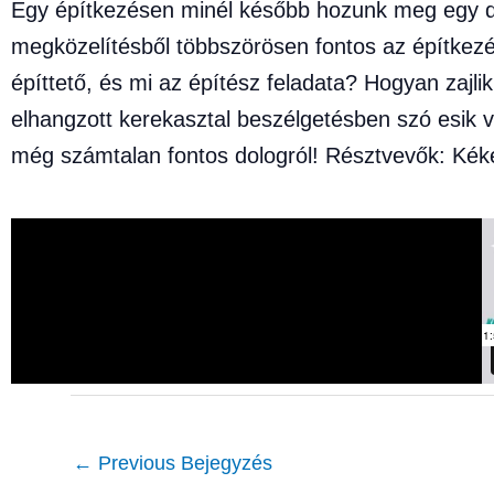
Egy építkezésen minél később hozunk meg egy dönt
megközelítésből többszörösen fontos az építkezés
építtető, és mi az építész feladata? Hogyan zajl
elhangzott kerekasztal beszélgetésben szó esik váz
még számtalan fontos dologról! Résztvevők: Kéke
←
Previous Bejegyzés