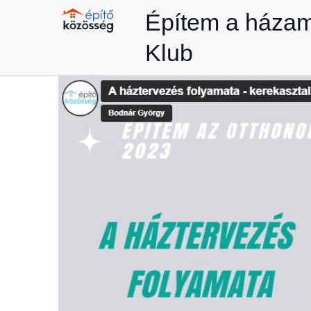
Skip
Építem a háza
to
Klub
content