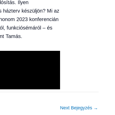
ósítás. Ilyen
s házterv készüljön? Mi az
otthonom 2023 konferencián
ról, funkciósémáról – és
int Tamás.
Next Bejegyzés
→