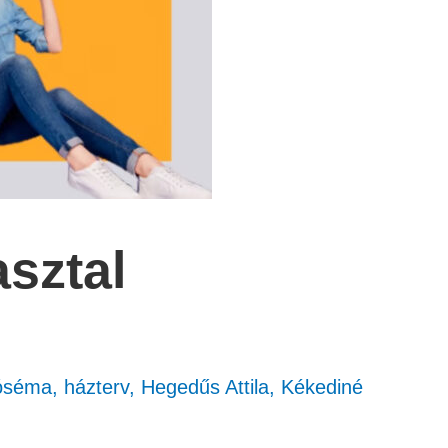
sztal
ióséma
,
házterv
,
Hegedűs Attila
,
Kékediné