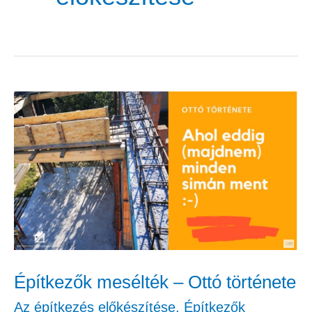
Építkezők
mesélték
–
Ottó
története
Építkezők mesélték – Ottó története
Az építkezés előkészítése
,
Építkezők