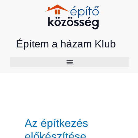
Skip
to
content
Építem a házam Klub
Az építkezés
előkészítése