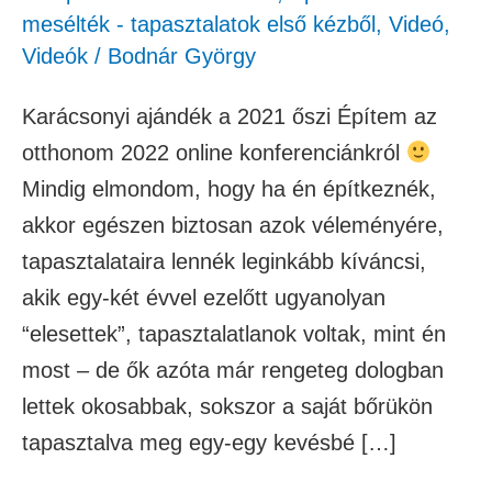
mesélték - tapasztalatok első kézből
,
Videó
,
Videók
/
Bodnár György
Karácsonyi ajándék a 2021 őszi Építem az
otthonom 2022 online konferenciánkról
Mindig elmondom, hogy ha én építkeznék,
akkor egészen biztosan azok véleményére,
tapasztalataira lennék leginkább kíváncsi,
akik egy-két évvel ezelőtt ugyanolyan
“elesettek”, tapasztalatlanok voltak, mint én
most – de ők azóta már rengeteg dologban
lettek okosabbak, sokszor a saját bőrükön
tapasztalva meg egy-egy kevésbé […]