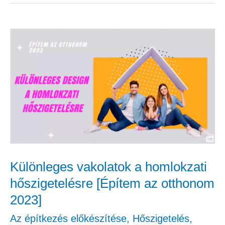
Különleges
vakolatok
a
homlokzati
hőszigetelésre
[Építem
az
otthonom
Különleges vakolatok a homlokzati
2023]
hőszigetelésre [Építem az otthonom
2023]
Az építkezés előkészítése
,
Hőszigetelés,