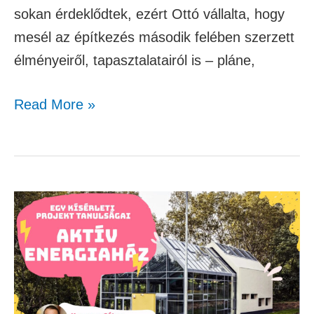
sokan érdeklődtek, ezért Ottó vállalta, hogy
mesél az építkezés második felében szerzett
élményeiről, tapasztalatairól is – pláne,
Read More »
Aktív
energiaház
–
egy
kísérleti