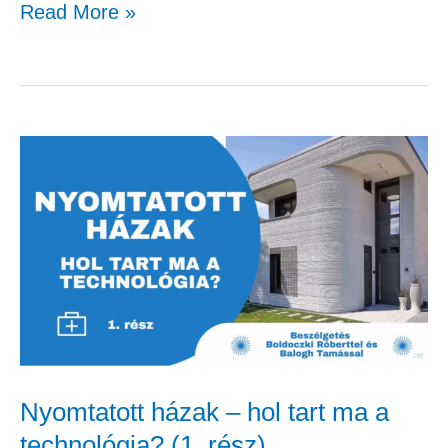
Read More »
Nyomtatott
házak
–
hol
tart
ma
a
technológia?
Nyomtatott házak – hol tart ma a
(1.
technológia? (1. rész)
rész)