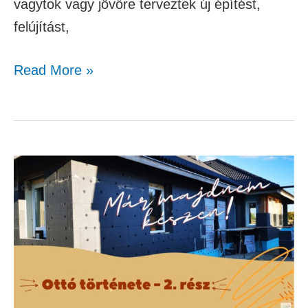
vagytok vagy jövőre terveztek új építést,
felújítást,
Read More »
Ottó
története
2.
rész
(Egy
építkező
tapasztalatai)