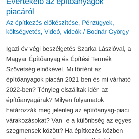
Évértékelő az építőanyagok
piacáról
piacáról
Az építkezés előkészítése
,
Pénzügyek,
költségvetés
,
Videó
,
videók
/
Bodnár György
Igazi év végi beszélgetés Szarka Lászlóval, a
Magyar Építőanyag és Építési Termék
Szövetség elnökével. Mi történt az
építőanyagok piacán 2021-ben és mi várható
2022-ben? Tényleg elszálltak idén az
építőanyagárak? Milyen folyamatok
határozzák meg jelenleg az építőanyag-piaci
várakozásokat? Van -e a különbség az egyes
szegmensek között? Ha építkezés közben