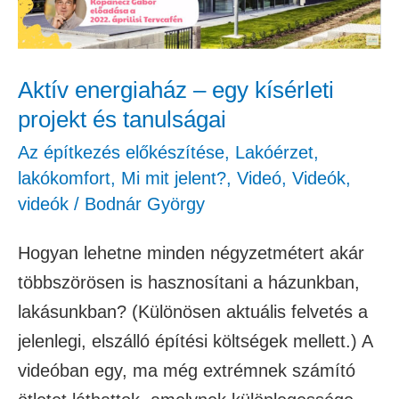
projekt
és
tanulságai
Aktív energiaház – egy kísérleti
projekt és tanulságai
Az építkezés előkészítése
,
Lakóérzet,
lakókomfort
,
Mi mit jelent?
,
Videó
,
Videók
,
videók
/
Bodnár György
Hogyan lehetne minden négyzetmétert akár
többszörösen is hasznosítani a házunkban,
lakásunkban? (Különösen aktuális felvetés a
jelenlegi, elszálló építési költségek mellett.) A
videóban egy, ma még extrémnek számító