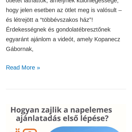
ötletet láthattok, amelynek különlegessége,
hogy jelen esetben az ötlet meg is valósult –
és létrejött a “többévszakos ház”!
Érdekességnek és gondolatébresztőnek
egyaránt ajánlom a videót, amely Kopanecz
Gábornak,
Read More »
Így
kezdődik
a