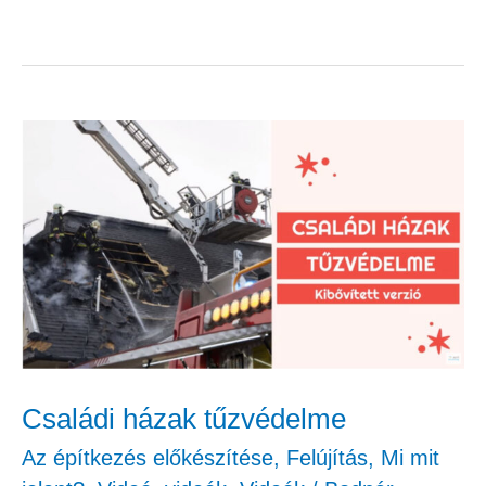
Családi
házak
tűzvédelme
Családi házak tűzvédelme
Az építkezés előkészítése
,
Felújítás
,
Mi mit