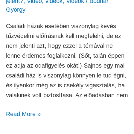
jelent?
,
Videó
,
videók
,
Videók
/
Bodnár
György
Családi házak esetében viszonylag kevés
tűzvédelmi előírásnak kell megfelelni, de ez
nem jelenti azt, hogy ezzel a témával ne
lenne érdemes foglalkozni. (Sőt, talán éppen
ez adja az odafigyelés okát!) Sajnos egy mai
családi ház is viszonylag könnyen le tud égni,
és ilyenkor még az is csekély vigasztalás, ha
valakinek volt biztosítása. Az előadásban nem
Read More »