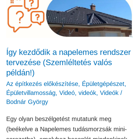
napelemes
rendszer
tervezése
(Szemléltetés
valós
Így kezdődik a napelemes rendszer
példán!)
tervezése (Szemléltetés valós
példán!)
Az építkezés előkészítése
,
Épületgépészet
,
Épületvillamosság
,
Videó
,
videók
,
Videók
/
Bodnár György
Egy olyan beszélgetést mutatunk meg
(beékelve a Napelemes tudásmorzsák mini-