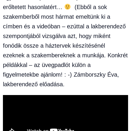
erőltetett hasonlatért…
(Ebből a sok
szakemberből most hármat emeltünk ki a
címben és a videóban – ezúttal a lakberendező
szempontjából vizsgálva azt, hogy miként
fonódik össze a háztervek készítésénél
ezeknek a szakembereknek a munkája. Konkrét
példákkal – az üvegpadlót külön a
figyelmetekbe ajánlom! : -) Zámborszky Éva,
lakberendező előadása.