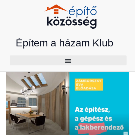
Skip
to
content
Építem a házam Klub