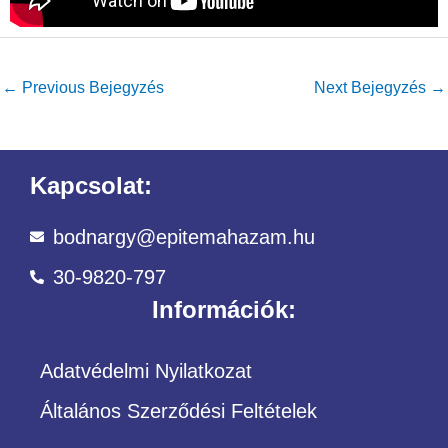
←
Previous Bejegyzés
Next Bejegyzés
→
Kapcsolat:
bodnargy@epitemahazam.hu
30-9820-797
Információk:
Adatvédelmi Nyilatkozat
Általános Szerződési Feltételek