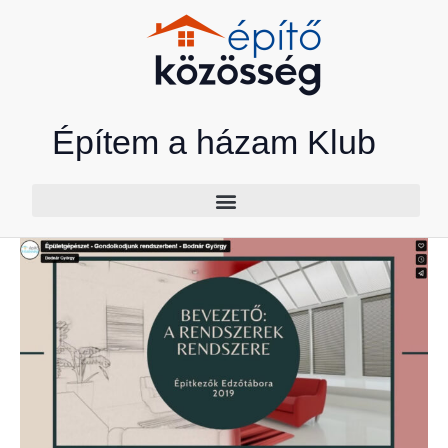
Skip
to
content
Építem a házam Klub