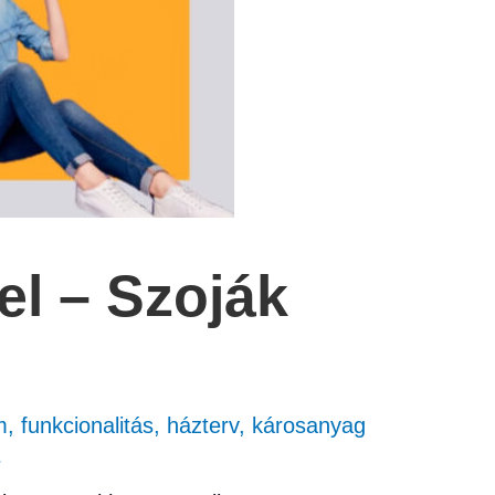
el – Szoják
m
,
funkcionalitás
,
házterv
,
károsanyag
s