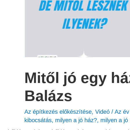
Mitől jó egy h
Balázs
Az építkezés előkészítése
,
Videó
/
Az év
kibocsátás
,
milyen a jó ház?
,
milyen a jó