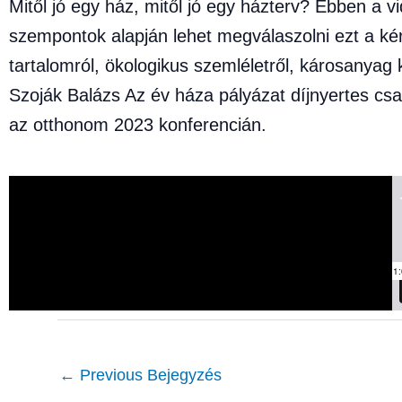
Mitől jó egy ház, mitől jó egy házterv? Ebben a 
szempontok alapján lehet megválaszolni ezt a kér
tartalomról, ökologikus szemléletről, károsanyag
Szoják Balázs Az év háza pályázat díjnyertes csa
az otthonom 2023 konferencián.
←
Previous Bejegyzés