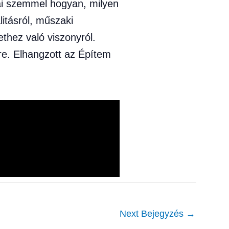
mai szemmel hogyan, milyen
itásról, műszaki
thez való viszonyról.
kre. Elhangzott az Építem
Next Bejegyzés
→