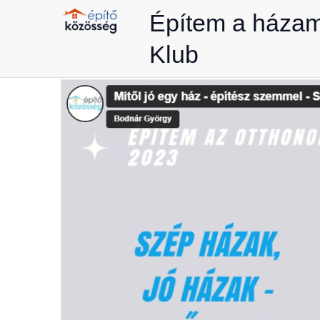
Skip
Építem a háza
to
Klub
content