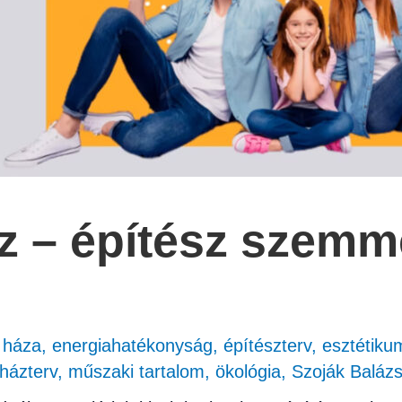
áz – építész szemm
 háza
,
energiahatékonyság
,
építészterv
,
esztétiku
 házterv
,
műszaki tartalom
,
ökológia
,
Szoják Baláz