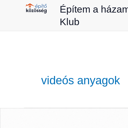
Skip
Építem a háza
to
Klub
content
videós anyagok
Építem
a