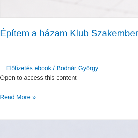
Építem a házam Klub Szakember
Előfizetés ebook
/
Bodnár György
Open to access this content
Read More »
Építem
a