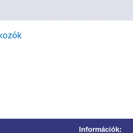
lkozók
Információk: