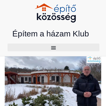
Skip
to
content
Építem a házam Klub