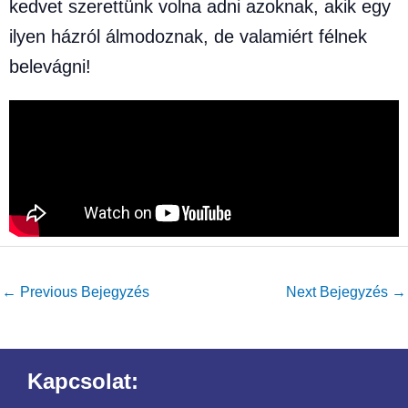
kedvet szerettünk volna adni azoknak, akik egy
ilyen házról álmodoznak, de valamiért félnek
belevágni!
←
Previous Bejegyzés
Next Bejegyzés
→
Kapcsolat: