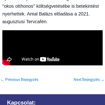
“okos otthonos” költségvetésébe is betekintést
nyerhettek. Antal Balázs előadása a 2021.
augusztusi Tervcafén.
←
Previous Bejegyzés
Next Bejegyzés
→
Kapcsolat: