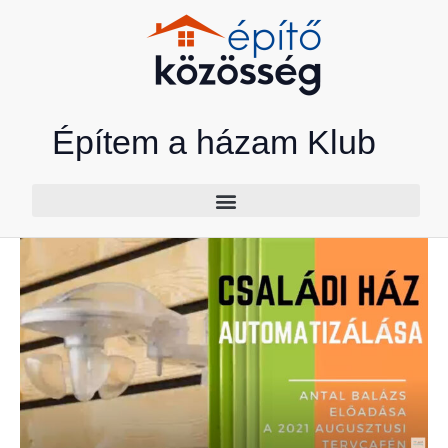
Skip
to
content
Építem a házam Klub