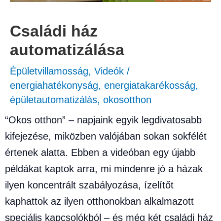
Családi ház
automatizálása
Épületvillamosság
,
Videók
/
energiahatékonyság
,
energiatakarékosság
,
épületautomatizálás
,
okosotthon
“Okos otthon” – napjaink egyik legdivatosabb
kifejezése, miközben valójában sokan sokfélét
értenek alatta. Ebben a videóban egy újabb
példákat kaptok arra, mi mindenre jó a házak
ilyen koncentrált szabályozása, ízelítőt
kaphattok az ilyen otthonokban alkalmazott
speciális kapcsolókból – és még két családi ház