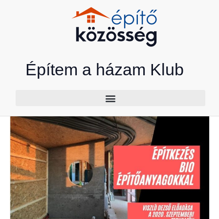
Skip
to
content
Építem a házam Klub