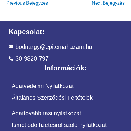
←
Previous Bejegyzés
Next Bejegyzés
→
Kapcsolat:
bodnargy@epitemahazam.hu
30-9820-797
Információk:
Adatvédelmi Nyilatkozat
Általános Szerződési Feltételek
Adattovábbítási nyilatkozat
Ismétlődő fizetésről szóló nyilatkozat