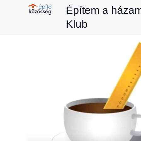
Skip
Építem a háza
to
Klub
content