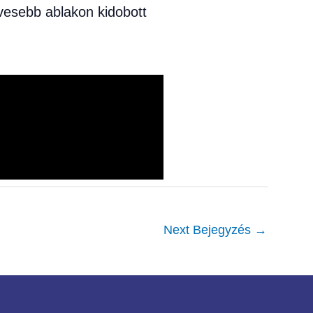
evesebb ablakon kidobott
Next Bejegyzés
→