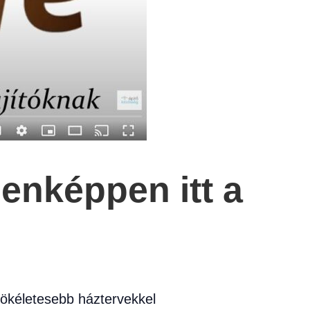
denképpen itt a
tökéletesebb háztervekkel