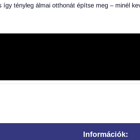
s így tényleg álmai otthonát építse meg – minél k
Információk: