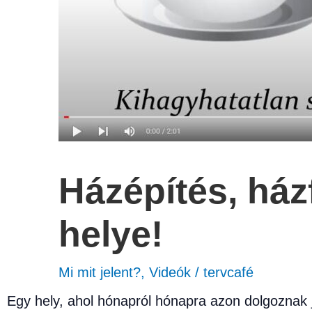
Házépítés, házf
helye!
Mi mit jelent?
,
Videók
/
tervcafé
Egy hely, ahol hónapról hónapra azon dolgoznak 