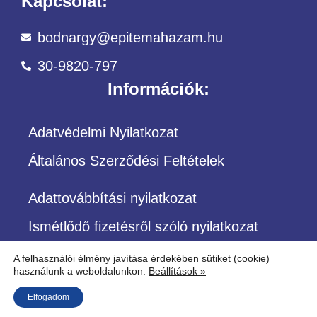
Kapcsolat:
bodnargy@epitemahazam.hu
30-9820-797
Információk:
Adatvédelmi Nyilatkozat
Általános Szerződési Feltételek
Adattovábbítási nyilatkozat
Ismétlődő fizetésről szóló nyilatkozat
A felhasználói élmény javítása érdekében sütiket (cookie)
használunk a weboldalunkon.
Beállítások »
©Copyright – Minden jog fenntartva
Elfogadom
Építőközösség