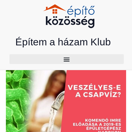
Skip
to
content
Építem a házam Klub