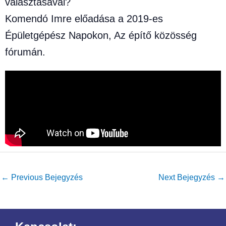
választásával?
Komendó Imre előadása a 2019-es
Épületgépész Napokon, Az építő közösség
fórumán.
←
Previous Bejegyzés
Next Bejegyzés
→