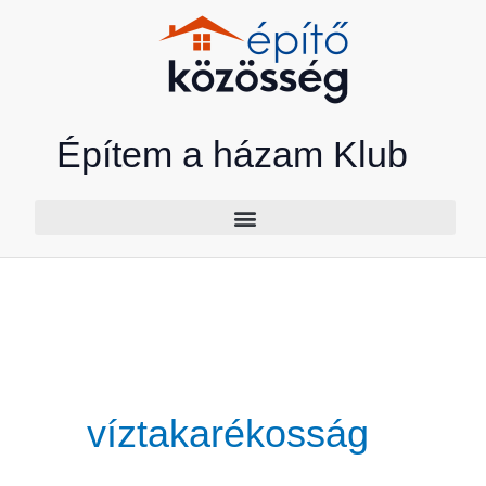
Skip
to
content
Építem a házam Klub
víztakarékosság