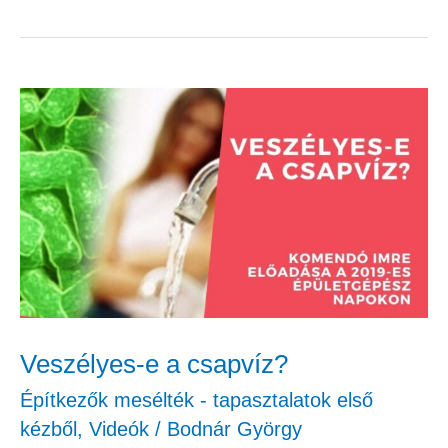
Veszélyes-
e
a
csapvíz?
Veszélyes-e a csapvíz?
Építkezők mesélték - tapasztalatok első
kézből
,
Videók
/
Bodnár György