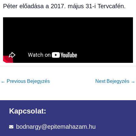
Péter előadása a 2017. május 31-i Tervcafén.
←
Previous Bejegyzés
Next Bejegyzés
→
Kapcsolat:
bodnargy@epitemahazam.hu