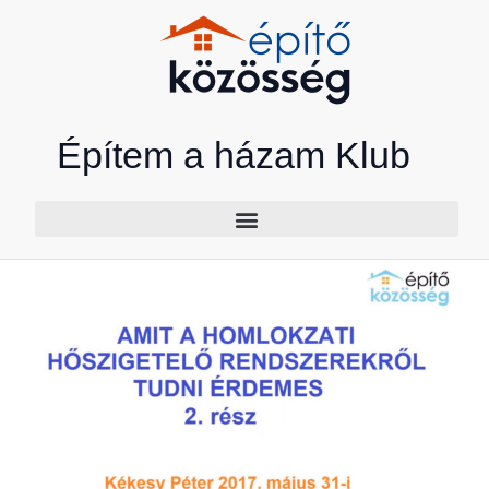
Skip
to
content
Építem a házam Klub