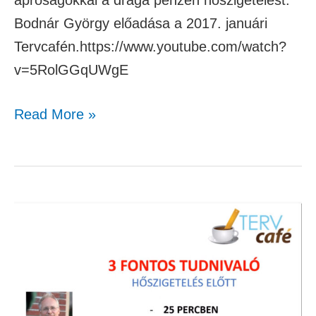
apróságokkal a drága pénzen hőszigetelést.
Bodnár György előadása a 2017. januári
Tervcafén.https://www.youtube.com/watch?
v=5RolGGqUWgE
Read More »
Amit
hőszigetelés
előtt
tudni
érdemes