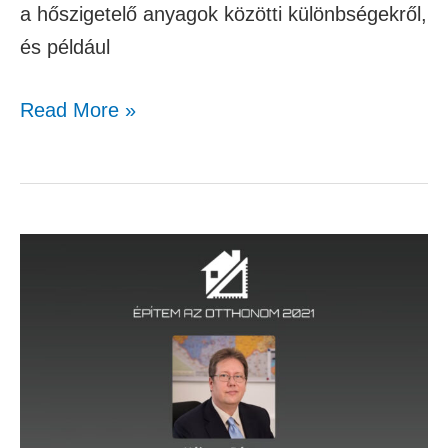
a hőszigetelő anyagok közötti különbségekről,
és például
Read More »
A
homlokzati
hőszigetelés
apró
műhelytitkai
–
Kékesy