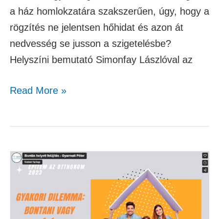
a ház homlokzatára szakszerűen, úgy, hogy a
rögzítés ne jelentsen hőhidat és azon át
nedvesség se jusson a szigetelésbe?
Helyszíni bemutató Simonfay Lászlóval az
Read More »
Bontás
helyett
felújítás
–