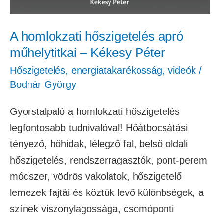
Péter
A homlokzati hőszigetelés apró
műhelytitkai – Kékesy Péter
Hőszigetelés, energiatakarékosság
,
videók
/
Bodnár György
Gyorstalpaló a homlokzati hőszigetelés
legfontosabb tudnivalóval! Hőátbocsátási
tényező, hőhidak, lélegző fal, belső oldali
hőszigetelés, rendszerragasztók, pont-perem
módszer, vödrös vakolatok, hőszigetelő
lemezek fajtái és köztük levő különbségek, a
színek viszonylagossága, csomóponti