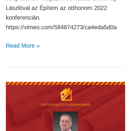
Lászlóval az Építem az otthonom 2022
konferencián.
https://vimeo.com/584874273/ca4eda5d0a
Read More »
Simonfay
László
–
Átütjük,
átfúrjuk,