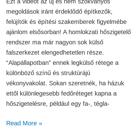
Ezt a videót az új és nem szokványos
megoldások iránt érdeklődő építkezők,
felújítók és építési szakemberek figyelmébe
ajánlom elsősorban! A homlokzati hőszigetelő
rendszer ma már nagyon sok külső
falszerkezet elengedhetetlen része.
“Alapállapotban” ennek legkülső rétege a
különböző színű és struktúrájú
vékonyvakolat. Sokan szeretnék, ha házuk
ettől különlegesebb fedőréteget kapna a
hőszigetelésre, például egy fa-, tégla-
Read More »