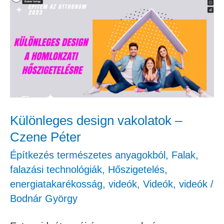
design
vakolatok
–
Czene
Péter
Különleges design vakolatok –
Czene Péter
Építkezés természetes anyagokból
,
Falak,
falazási technológiák
,
Hőszigetelés,
energiatakarékosság
,
videók
,
Videók
,
videók
/
Bodnár György