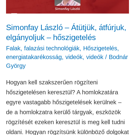
elgányoljuk
–
hőszigetelés
Simonfay László – Átütjük, átfúrjuk,
elgányoljuk – hőszigetelés
Falak, falazási technológiák
,
Hőszigetelés,
energiatakarékosság
,
videók
,
videók
/
Bodnár
György
Hogyan kell szakszerűen rögzíteni
hőszigetelésen keresztül? A homlokzatára
egyre vastagabb hőszigetelések kerülnek –
de a homlokzatra kerülő tárgyak, eszközök
rögzítését ezeken keresztül is meg kell tudni
oldani. Hogyan rögzítsünk különböző dolgokat