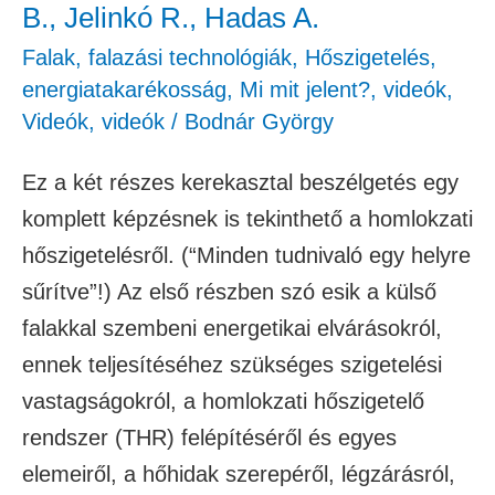
P.,
B., Jelinkó R., Hadas A.
Vágó
Falak, falazási technológiák
,
Hőszigetelés,
B.,
energiatakarékosság
,
Mi mit jelent?
,
videók
,
Jelinkó
Videók
,
videók
/
Bodnár György
R.,
Ez a két részes kerekasztal beszélgetés egy
Hadas
komplett képzésnek is tekinthető a homlokzati
A.
hőszigetelésről. (“Minden tudnivaló egy helyre
sűrítve”!) Az első részben szó esik a külső
falakkal szembeni energetikai elvárásokról,
ennek teljesítéséhez szükséges szigetelési
vastagságokról, a homlokzati hőszigetelő
rendszer (THR) felépítéséről és egyes
elemeiről, a hőhidak szerepéről, légzárásról,