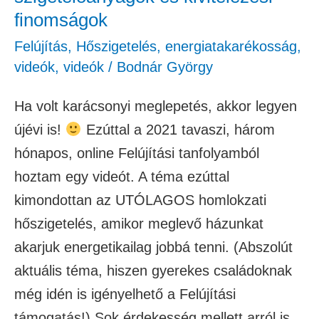
finomságok
Felújítás
,
Hőszigetelés, energiatakarékosság
,
videók
,
videók
/
Bodnár György
Ha volt karácsonyi meglepetés, akkor legyen
újévi is!
Ezúttal a 2021 tavaszi, három
hónapos, online Felújítási tanfolyamból
hoztam egy videót. A téma ezúttal
kimondottan az UTÓLAGOS homlokzati
hőszigetelés, amikor meglevő házunkat
akarjuk energetikailag jobbá tenni. (Abszolút
aktuális téma, hiszen gyerekes családoknak
még idén is igényelhető a Felújítási
támogatás!) Sok érdekesség mellett arról is