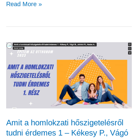
Read More »
Amit
a
homlokzati
hőszigetelésről
tudni
érdemes
1
–
Amit a homlokzati hőszigetelésről
Kékesy
tudni érdemes 1 – Kékesy P., Vágó