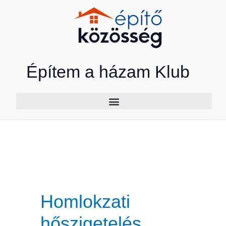
Skip
to
content
Építem a házam Klub
Homlokzati
hőszigetelés