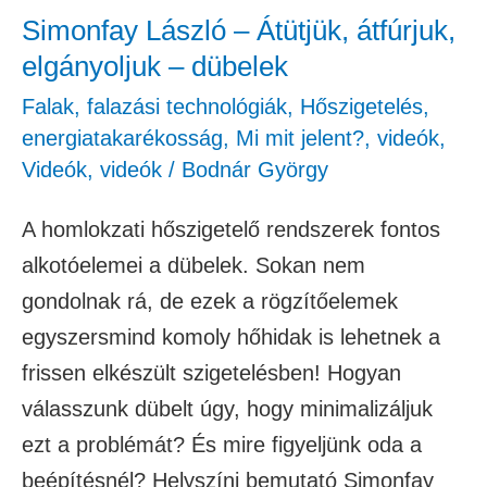
dübelek
Simonfay László – Átütjük, átfúrjuk,
elgányoljuk – dübelek
Falak, falazási technológiák
,
Hőszigetelés,
energiatakarékosság
,
Mi mit jelent?
,
videók
,
Videók
,
videók
/
Bodnár György
A homlokzati hőszigetelő rendszerek fontos
alkotóelemei a dübelek. Sokan nem
gondolnak rá, de ezek a rögzítőelemek
egyszersmind komoly hőhidak is lehetnek a
frissen elkészült szigetelésben! Hogyan
válasszunk dübelt úgy, hogy minimalizáljuk
ezt a problémát? És mire figyeljünk oda a
beépítésnél? Helyszíni bemutató Simonfay