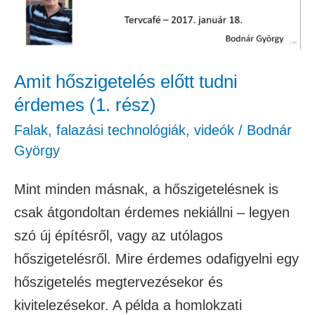
(1.
rész)
Amit hőszigetelés előtt tudni
érdemes (1. rész)
Falak, falazási technológiák
,
videók
/
Bodnár
György
Mint minden másnak, a hőszigetelésnek is
csak átgondoltan érdemes nekiállni – legyen
szó új építésről, vagy az utólagos
hőszigetelésről. Mire érdemes odafigyelni egy
hőszigetelés megtervezésekor és
kivitelezésekor. A példa a homlokzati