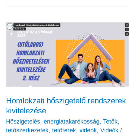
Homlokzati
hőszigetelő
rendszerek
kivitelezése
Homlokzati hőszigetelő rendszerek
kivitelezése
Hőszigetelés, energiatakarékosság
,
Tetők,
tetőszerkezetek, tetőterek
,
videók
,
Videók
/