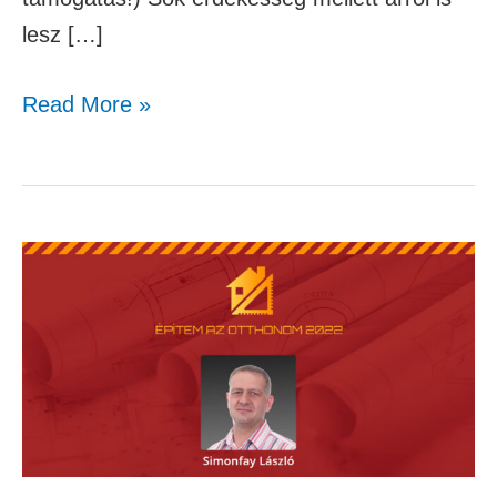
lesz […]
Read More »
Simonfay
László
–
Átütjük,
átfúrjuk,
elgányoljuk
–