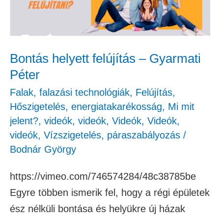
Gyarmati
Péter
Bontás helyett felújítás – Gyarmati
Péter
Falak, falazási technológiák
,
Felújítás
,
Hőszigetelés, energiatakarékosság
,
Mi mit
jelent?
,
videók
,
videók
,
Videók
,
Videók
,
videók
,
Vízszigetelés, páraszabályozás
/
Bodnár György
https://vimeo.com/746574284/48c38785be
Egyre többen ismerik fel, hogy a régi épületek
ész nélküli bontása és helyükre új házak