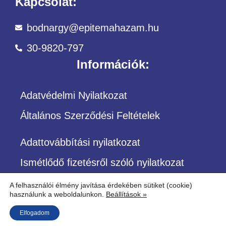
Kapcsolat:
bodnargy@epitemahazam.hu
30-9820-797
Információk:
Adatvédelmi Nyilatkozat
Általános Szerződési Feltételek
Adattovábbítási nyilatkozat
Ismétlődő fizetésről szóló nyilatkozat
A felhasználói élmény javítása érdekében sütiket (cookie)
használunk a weboldalunkon.
Beállítások »
©Copyright – Minden jog fenntartva
Elfogadom
Építőközösség