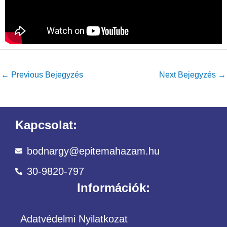
←
Previous Bejegyzés
Next Bejegyzés
→
Kapcsolat:
bodnargy@epitemahazam.hu
30-9820-797
Információk:
Adatvédelmi Nyilatkozat