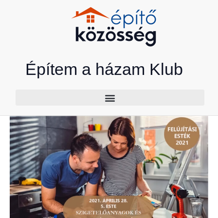
Skip
to
content
Építem a házam Klub