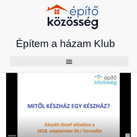
Skip
to
content
Építem a házam Klub