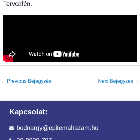
Tervcafén.
←
Previous Bejegyzés
Next Bejegyzés
→
Kapcsolat:
bodnargy@epitemahazam.hu