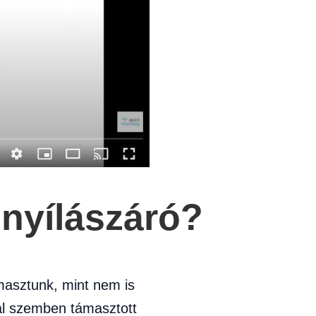
 nyílászáró?
masztunk, mint nem is
kal szemben támasztott