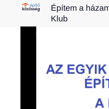
Skip
Építem a háza
to
Klub
content