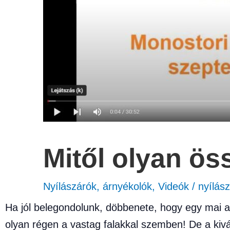
Mitől olyan ös
Nyílászárók, árnyékolók
,
Videók
/
nyílás
Ha jól belegondolunk, döbbenete, hogy egy mai a
olyan régen a vastag falakkal szemben! De a kiv