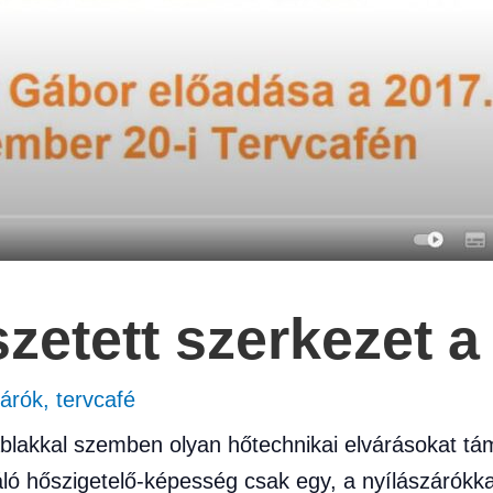
szetett szerkezet a
zárók
,
tervcafé
blakkal szemben olyan hőtechnikai elvárásokat tá
áló hőszigetelő-képesség csak egy, a nyílászárók