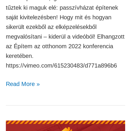
tűztek ki maguk elé: passzívházat építenek
saját kivitelezésben! Hogy mit és hogyan
sikerült ezekből az elképzelésekből
megvalósítani – kiderül a videóból! Elhangzott
az Építem az otthonom 2022 konferencia
keretében.
https://vimeo.com/615230483/d771a896b6
Read More »
Béleczki