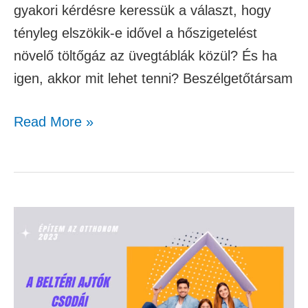
gyakori kérdésre keressük a választ, hogy
tényleg elszökik-e idővel a hőszigetelést
növelő töltőgáz az üvegtáblák közül? És ha
igen, akkor mit lehet tenni? Beszélgetőtársam
Read More »
A
beltéri
ajtók
színes