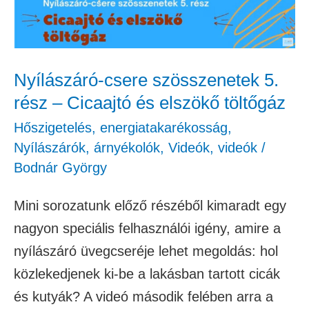
–
Cicaajtó
és
Nyílászáró-csere szösszenetek 5.
elszökő
rész – Cicaajtó és elszökő töltőgáz
töltőgáz
Hőszigetelés, energiatakarékosság
,
Nyílászárók, árnyékolók
,
Videók
,
videók
/
Bodnár György
Mini sorozatunk előző részéből kimaradt egy
nagyon speciális felhasználói igény, amire a
nyílászáró üvegcseréje lehet megoldás: hol
közlekedjenek ki-be a lakásban tartott cicák
és kutyák? A videó második felében arra a