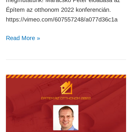
Építem az otthonom 2022 konferencián.
https://vimeo.com/607557248/a077d36c1a
Read More »
Decsov
Gábor
–
Garázskapuk
kisokos