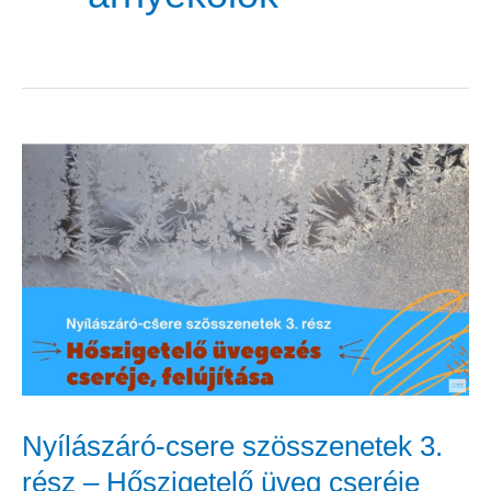
Nyílászáró-
csere
szösszenetek
3.
rész
–
Hőszigetelő
üveg
Nyílászáró-csere szösszenetek 3.
cseréje
rész – Hőszigetelő üveg cseréje