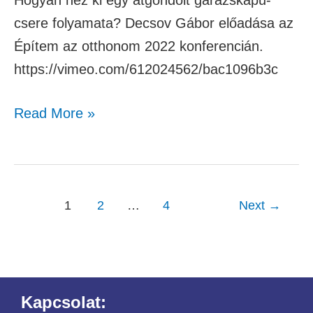
Hogyan néz ki egy átgondolt garázskapu-
csere folyamata? Decsov Gábor előadása az
Építem az otthonom 2022 konferencián.
https://vimeo.com/612024562/bac1096b3c
Read More »
1
2
…
4
Next
→
Kapcsolat: