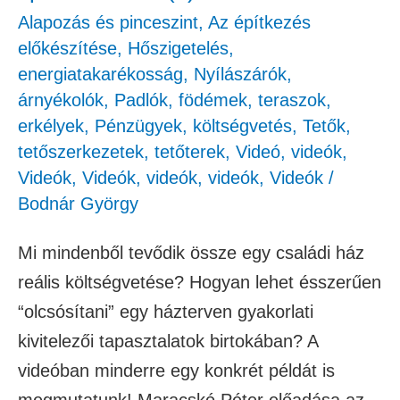
(2)
Alapozás és pinceszint
,
Az építkezés
előkészítése
,
Hőszigetelés,
energiatakarékosság
,
Nyílászárók,
árnyékolók
,
Padlók, födémek, teraszok,
erkélyek
,
Pénzügyek, költségvetés
,
Tetők,
tetőszerkezetek, tetőterek
,
Videó
,
videók
,
Videók
,
Videók
,
videók
,
videók
,
Videók
/
Bodnár György
Mi mindenből tevődik össze egy családi ház
reális költségvetése? Hogyan lehet ésszerűen
“olcsósítani” egy házterven gyakorlati
kivitelezői tapasztalatok birtokában? A
videóban minderre egy konkrét példát is
megmutatunk! Maracskó Péter előadása az