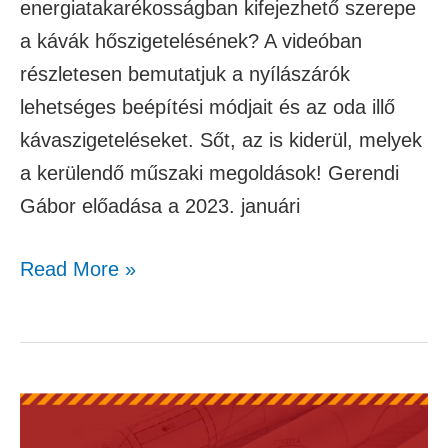
energiatakarékosságban kifejezhető szerepe
a kávák hőszigetelésének? A videóban
részletesen bemutatjuk a nyílászárók
lehetséges beépítési módjait és az oda illő
kávaszigeteléseket. Sőt, az is kiderül, melyek
a kerülendő műszaki megoldások! Gerendi
Gábor előadása a 2023. januári
Read More »
Építkezők
mesélték