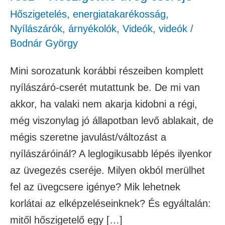
Hőszigetelés, energiatakarékosság
,
Nyílászárók, árnyékolók
,
Videók
,
videók
/
Bodnár György
Mini sorozatunk korábbi részeiben komplett
nyílászáró-cserét mutattunk be. De mi van
akkor, ha valaki nem akarja kidobni a régi,
még viszonylag jó állapotban levő ablakait, de
mégis szeretne javulást/változást a
nyílászáróinál? A leglogikusabb lépés ilyenkor
az üvegezés cseréje. Milyen okból merülhet
fel az üvegcsere igénye? Mik lehetnek
korlátai az elképzeléseinknek? És egyáltalán:
mitől hőszigetelő egy […]