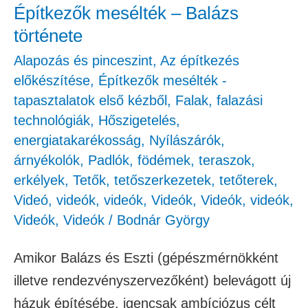
Építkezők mesélték – Balázs
története
Alapozás és pinceszint
,
Az építkezés
előkészítése
,
Építkezők mesélték -
tapasztalatok első kézből
,
Falak, falazási
technológiák
,
Hőszigetelés,
energiatakarékosság
,
Nyílászárók,
árnyékolók
,
Padlók, födémek, teraszok,
erkélyek
,
Tetők, tetőszerkezetek, tetőterek
,
Videó
,
videók
,
videók
,
Videók
,
Videók
,
videók
,
Videók
,
Videók
/
Bodnár György
Amikor Balázs és Eszti (gépészmérnökként
illetve rendezvényszervezőként) belevágott új
házuk építésébe, igencsak ambíciózus célt