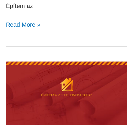
Építem az
Read More »
Építkezők
mesélték
–
Balázs
története