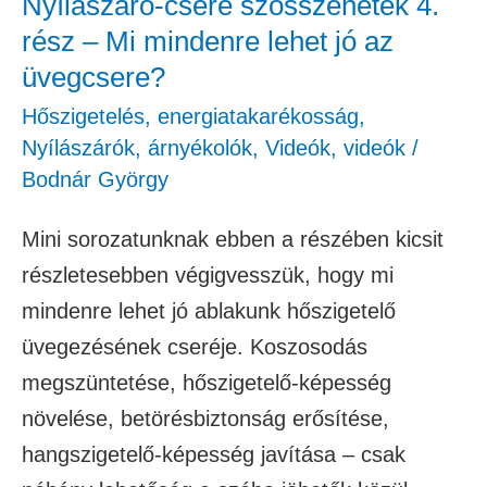
Nyílászáró-csere szösszenetek 4.
lehet
rész – Mi mindenre lehet jó az
jó
üvegcsere?
az
Hőszigetelés, energiatakarékosság
,
üvegcsere?
Nyílászárók, árnyékolók
,
Videók
,
videók
/
Bodnár György
Mini sorozatunknak ebben a részében kicsit
részletesebben végigvesszük, hogy mi
mindenre lehet jó ablakunk hőszigetelő
üvegezésének cseréje. Koszosodás
megszüntetése, hőszigetelő-képesség
növelése, betörésbiztonság erősítése,
hangszigetelő-képesség javítása – csak