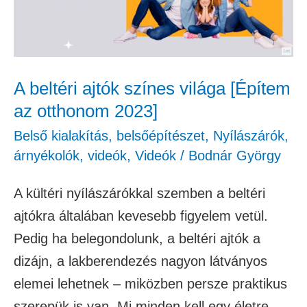
világa
[Építem
az
otthonom
A beltéri ajtók színes világa [Építem
2023]
az otthonom 2023]
Belső kialakítás, belsőépítészet
,
Nyílászárók,
árnyékolók
,
videók
,
Videók
/
Bodnár György
A kültéri nyílászárókkal szemben a beltéri
ajtókra általában kevesebb figyelem vetül.
Pedig ha belegondolunk, a beltéri ajtók a
dizájn, a lakberendezés nagyon látványos
elemei lehetnek – miközben persze praktikus
szerepük is van. Mi minden kell egy életre