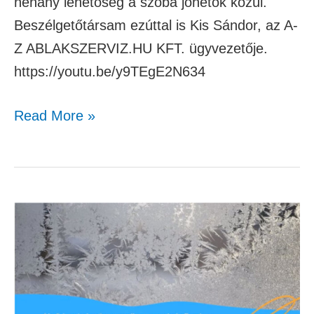
néhány lehetőség a szóba jöhetők közül.
Beszélgetőtársam ezúttal is Kis Sándor, az A-
Z ABLAKSZERVIZ.HU KFT. ügyvezetője.
https://youtu.be/y9TEgE2N634
Read More »
Nyílászáró-
csere
szösszenetek
5.
rész