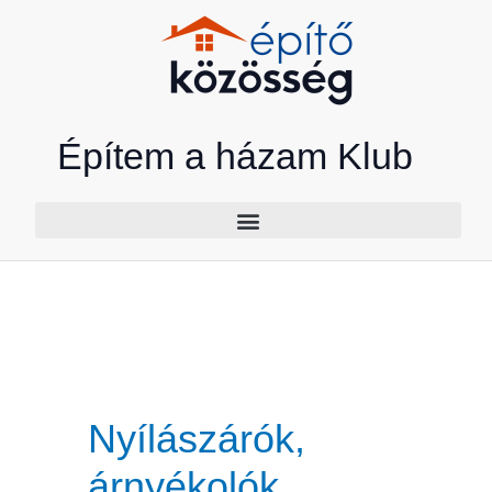
Skip
to
content
Építem a házam Klub
Nyílászárók,
árnyékolók