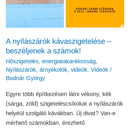
beszéljenek
a
számok!
A nyílászárók kávaszigetelése –
beszéljenek a számok!
Hőszigetelés, energiatakarékosság
,
Nyílászárók, árnyékolók
,
videók
,
Videók
/
Bodnár György
Egyre több építkezésen látni vékony, kék
(sárga, zöld) szigeteléscsíkokat a nyílászárók
helyéül szolgáló kávákban. Új divat? Van-e
mérhető számokban, érezhető