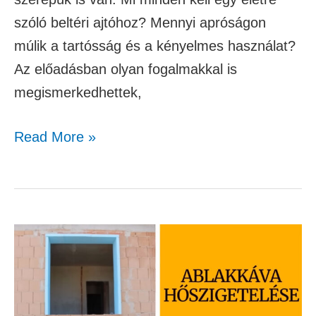
szóló beltéri ajtóhoz? Mennyi apróságon
múlik a tartósság és a kényelmes használat?
Az előadásban olyan fogalmakkal is
megismerkedhettek,
Read More »
A
nyílászárók
kávaszigetelése
–