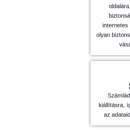
oldalára
biztonsá
internetes
olyan bizton
vásá
Számlád
kiállításra, 
az adatai