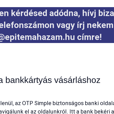
en kérdésed adódna, hívj biz
elefonszámon vagy írj nekem
@epitemahazam.hu címre!
a bankkártyás vásárláshoz
lenül, az OTP Simple biztonságos banki oldalá
álunk el az oldalunkról. Itt a bank bekéri a