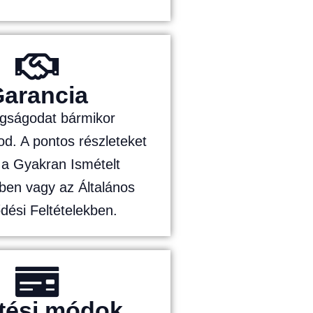
arancia
agságodat bármikor
d. A pontos részleteket
 a Gyakran Ismételt
ben vagy az Általános
dési Feltételekben.
etési módok