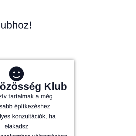
lubhoz!
közösség Klub
zív tartalmak a még
osabb építkezéshez
yes konzultációk, ha
elakadsz