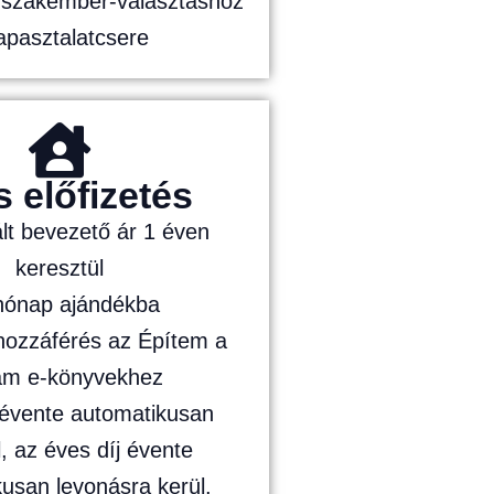
a szakember-választáshoz
apasztalatcsere
 előfizetés
lt bevezető ár 1 éven
keresztül
 hónap ajándékba
 hozzáférés az Építem a
am e-könyvekhez
 évente automatikusan
, az éves díj évente
usan levonásra kerül.