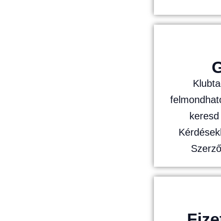
G
Klubt
felmondhato
keresd
Kérdések
Szerző
Fiz