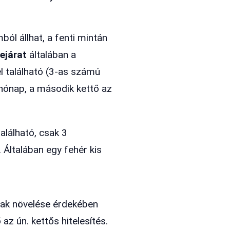
ól állhat, a fenti mintán
lejárat
általában a
el található (3-as számú
a hónap, a második kettő az
alálható, csak 3
 Általában egy fehér kis
nak növelése érdekében
z ún. kettős hitelesítés.