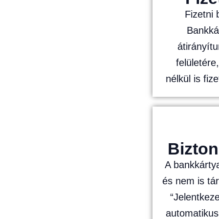
Fizetni
Bankkár
átirányí
felületére
nélkül is fi
Bizton
A bankkárty
és nem is tá
“Jelentkez
automatikus