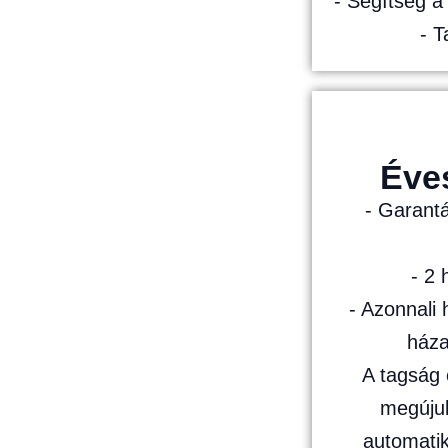
- Segítség 
- T
Éves
- Garantá
- 2
- Azonnali
ház
A tagság
megújul
automatik