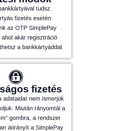
 bankkártyával tudsz.
tyás fizetés esetén
tunk az OTP SimplePay
, ahol akár regisztráció
zethetsz a bankkártyáddal.
ságos fizetés
a adataidat nem ismerjük
roljuk. Miután rányomtál a
em” gombra, a rendszer
an átirányít a SimplePay