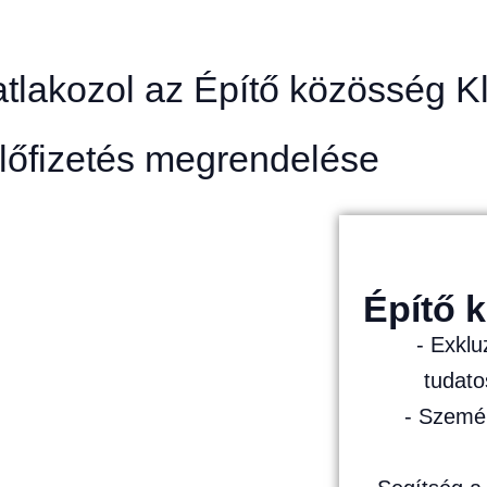
tlakozol az Építő közösség K
lőfizetés megrendelése
Építő 
- Exklu
tudat
- Személ