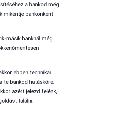
egesítéséhez a bankod még
ek mikéntje bankonként
yik-másik banknál még
zökkenőmentesen
akkor ebben technikai
a te bankod hatásköre.
kkor azért jelezd felénk,
oldást találni.