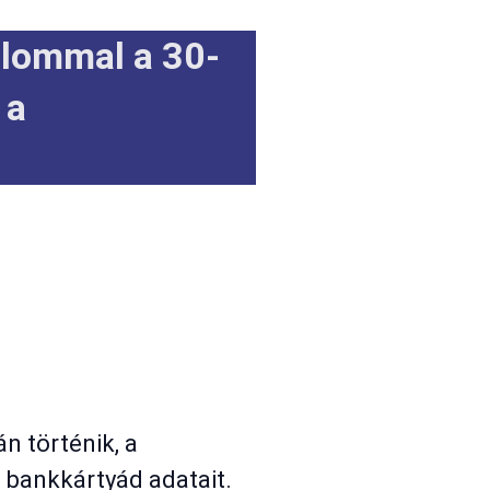
alommal a 30-
 a
n történik, a
 bankkártyád adatait.