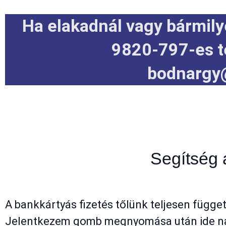
Ha elakadnál vagy bármily
9820-797-es t
bodnargy
Segítség 
A bankkártyás fizetés tőlünk teljesen függet
Jelentkezem gomb megnyomása után ide navig