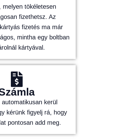
, melyen tökéletesen
gosan fizethetsz. Az
 kártyás fizetés ma már
ságos, mintha egy boltban
rolnál kártyával.
Számla
 automatikusan kerül
így kérünk figyelj rá, hogy
dat pontosan add meg.