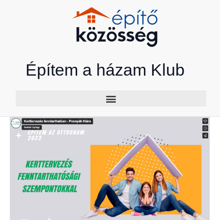
Skip
to
content
Építem a házam Klub