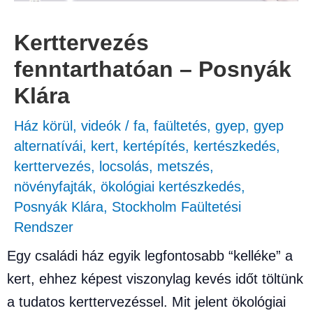
Kerttervezés
fenntarthatóan – Posnyák
Klára
Ház körül
,
videók
/
fa
,
faültetés
,
gyep
,
gyep
alternatívái
,
kert
,
kertépítés
,
kertészkedés
,
kerttervezés
,
locsolás
,
metszés
,
növényfajták
,
ökológiai kertészkedés
,
Posnyák Klára
,
Stockholm Faültetési
Rendszer
Egy családi ház egyik legfontosabb “kelléke” a
kert, ehhez képest viszonylag kevés időt töltünk
a tudatos kerttervezéssel. Mit jelent ökológiai