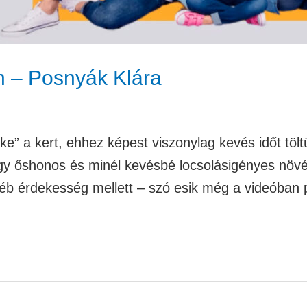
n – Posnyák Klára
ke” a kert, ehhez képest viszonylag kevés időt töltü
ogy őshonos és minél kevésbé locsolásigényes növ
b érdekesség mellett – szó esik még a videóban pé