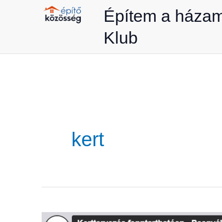
Skip
Építem a háza
to
Klub
content
kert
Kerttervezés