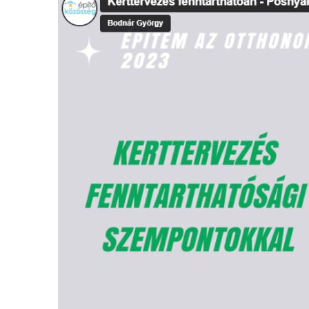
fenntarthatóan
–
Posnyák
Klára