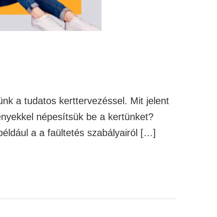
nk a tudatos kerttervezéssel. Mit jelent
ényekkel népesítsük be a kertünket?
ldául a a faültetés szabályairól […]