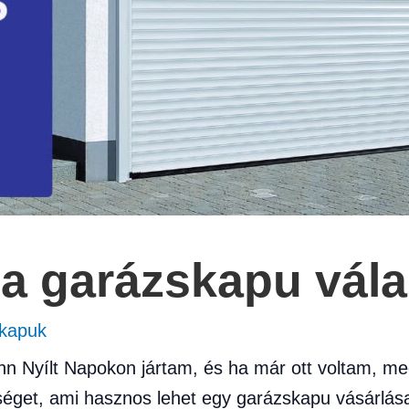
a garázskapu vál
kapuk
n Nyílt Napokon jártam, és ha már ott voltam, me
get, ami hasznos lehet egy garázskapu vásárlása 