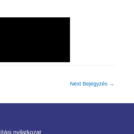
Next Bejegyzés
→
tási nyilatkozat