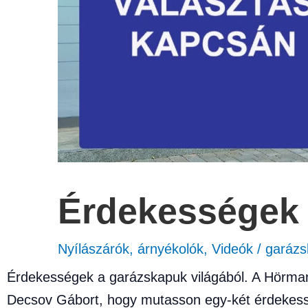
Érdekességek 
Nyílászárók, árnyékolók
,
Videók
/
garázs
Érdekességek a garázskapuk világából. A Hörman
Decsov Gábort, hogy mutasson egy-két érdekessé