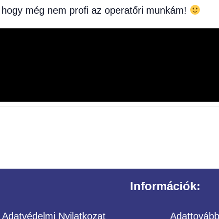
ni, hogy még nem profi az operatőri munkám!
Információk:
Adatvédelmi Nyilatkozat
Adattovábbí