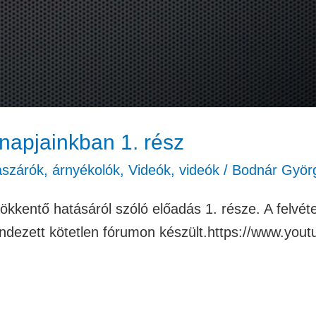
napjainkban 1. rész
ászárók, árnyékolók
,
Videók
,
videók
/
Bodnár Györ
sökkentő hatásáról szóló előadás 1. része. A felvét
zett kötetlen fórumon készült.https://www.you