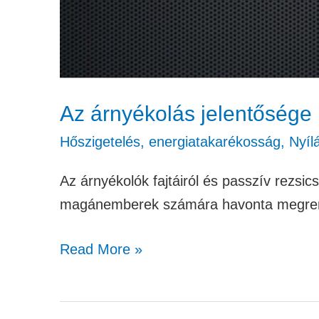
Az árnyékolás jelentősége 
Hőszigetelés, energiatakarékosság
,
Nyíl
Az árnyékolók fajtáiról és passzív rezsic
magánemberek számára havonta megrend
Read More »