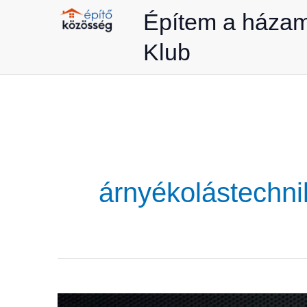
Skip
Építem a háza
to
Klub
content
árnyékolástechni
Az