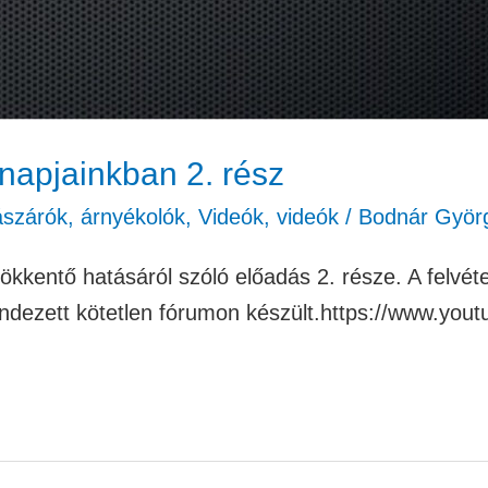
napjainkban 2. rész
ászárók, árnyékolók
,
Videók
,
videók
/
Bodnár Györ
sökkentő hatásáról szóló előadás 2. része. A felvét
ezett kötetlen fórumon készült.https://www.y