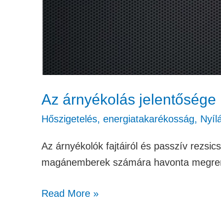
Az árnyékolás jelentősége 
Hőszigetelés, energiatakarékosság
,
Nyíl
Az árnyékolók fajtáiról és passzív rezsic
magánemberek számára havonta megrende
Read More »