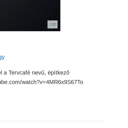
gy
el a Tervcafé nevű, építkező
outube.com/watch?v=4MR6x9S67To