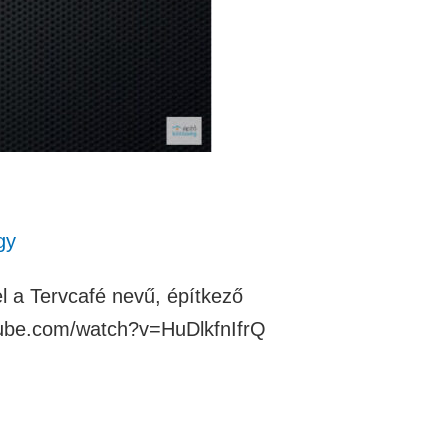
gy
el a Tervcafé nevű, építkező
tube.com/watch?v=HuDlkfnIfrQ