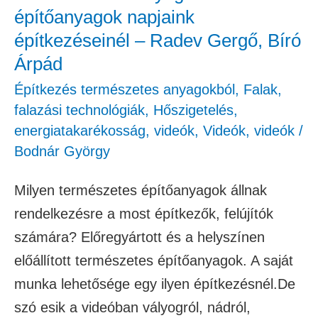
Gergő,
építőanyagok napjaink
Bíró
építkezéseinél – Radev Gergő, Bíró
Árpád
Árpád
Építkezés természetes anyagokból
,
Falak,
falazási technológiák
,
Hőszigetelés,
energiatakarékosság
,
videók
,
Videók
,
videók
/
Bodnár György
Milyen természetes építőanyagok állnak
rendelkezésre a most építkezők, felújítók
számára? Előregyártott és a helyszínen
előállított természetes építőanyagok. A saját
munka lehetősége egy ilyen építkezésnél.De
szó esik a videóban vályogról, nádról,