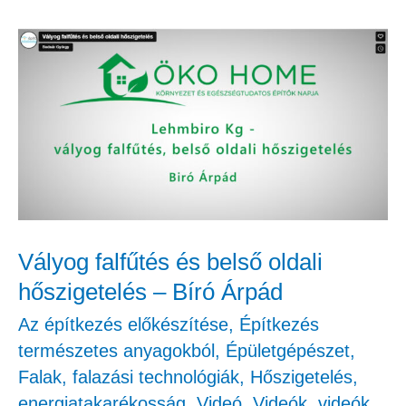
Vályog
falfűtés
és
belső
oldali
hőszigetelés
–
Bíró
Vályog falfűtés és belső oldali
Árpád
hőszigetelés – Bíró Árpád
Az építkezés előkészítése
,
Építkezés
természetes anyagokból
,
Épületgépészet
,
Falak, falazási technológiák
,
Hőszigetelés,
energiatakarékosság
,
Videó
,
Videók
,
videók
,