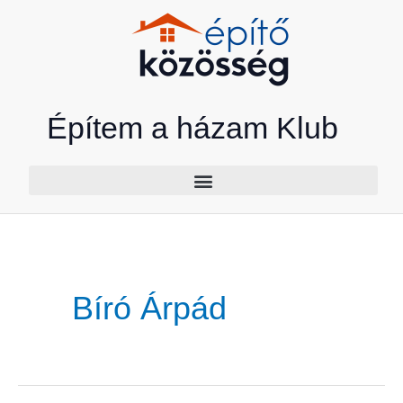
Skip
to
content
Építem a házam Klub
Bíró Árpád