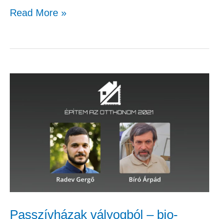
Read More »
Passzívházak
vályogból
–
bio-
építőanyagok
napjaink
építkezéseinél
–
Radev
Passzívházak vályogból – bio-