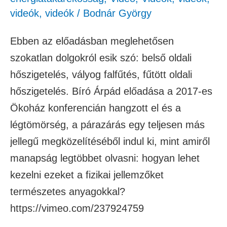
videók
,
videók
/
Bodnár György
Ebben az előadásban meglehetősen
szokatlan dolgokról esik szó: belső oldali
hőszigetelés, vályog falfűtés, fűtött oldali
hőszigetelés. Bíró Árpád előadása a 2017-es
Ökoház konferencián hangzott el és a
légtömörség, a párazárás egy teljesen más
jellegű megközelítéséből indul ki, mint amiről
manapság legtöbbet olvasni: hogyan lehet
kezelni ezeket a fizikai jellemzőket
természetes anyagokkal?
https://vimeo.com/237924759