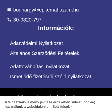
bodnargy@epitemahazam.hu
30-9820-797
Információk:
Adatvédelmi Nyilatkozat
Általános Szerződési Feltételek
Adattovábbítási nyilatkozat
Ismétlődő fizetésről szóló nyilatkozat
©Copyright – Minden jog fenntartva
A felhasználói élmény javítása érdekében sütiket (cookie)
Építőközösség
használunk a weboldalunkon.
Beállítások »