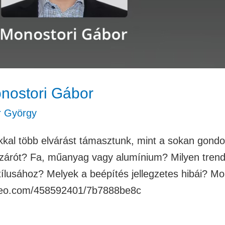
onostori Gábor
r György
kkal több elvárást támasztunk, mint a sokan gond
szárót? Fa, műanyag vagy alumínium? Milyen trende
stílusához? Melyek a beépítés jellegzetes hibái? 
imeo.com/458592401/7b7888be8c