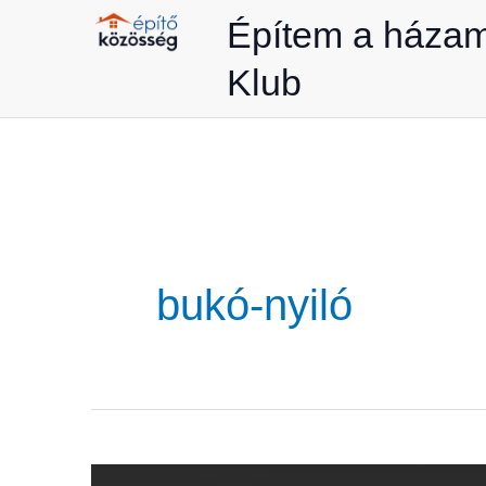
Skip
Építem a háza
to
Klub
content
bukó-nyiló
A