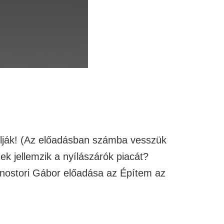
olják! (Az előadásban számba vesszük
k jellemzik a nyílászárók piacát?
Monostori Gábor előadása az Építem az