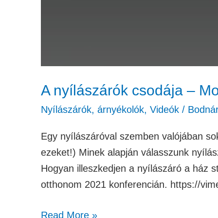
A nyílászárók csodája – M
Nyílászárók, árnyékolók
,
Videók
/
Bodná
Egy nyílászáróval szemben valójában so
ezeket!) Minek alapján válasszunk nyílá
Hogyan illeszkedjen a nyílászáró a ház 
otthonom 2021 konferencián. https://v
Read More »