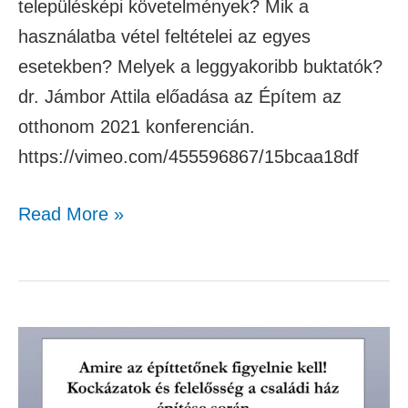
településképi követelmények? Mik a
használatba vétel feltételei az egyes
esetekben? Melyek a leggyakoribb buktatók?
dr. Jámbor Attila előadása az Építem az
otthonom 2021 konferencián.
https://vimeo.com/455596867/15bcaa18df
Read More »
Az
egyszerű
bejelentés