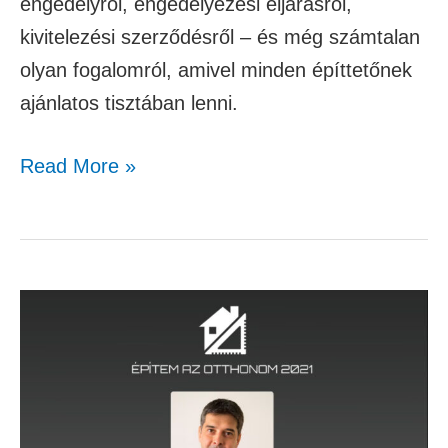
engedélyről, engedélyezési eljárásról,
kivitelezési szerződésről – és még számtalan
olyan fogalomról, amivel minden építtetőnek
ajánlatos tisztában lenni.
Read More »
Hogyan
változtak/változnak
az
építkezőket
érintő