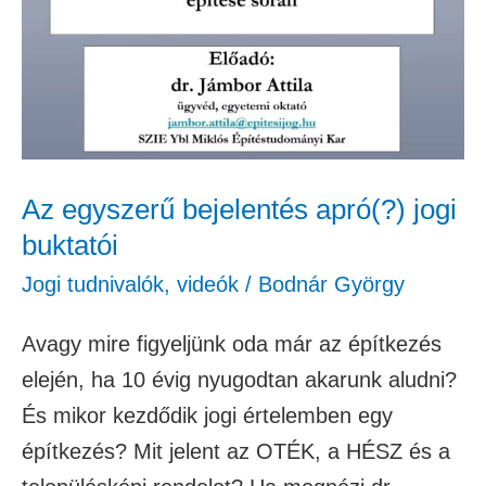
apró(?)
jogi
buktatói
Az egyszerű bejelentés apró(?) jogi
buktatói
Jogi tudnivalók
,
videók
/
Bodnár György
Avagy mire figyeljünk oda már az építkezés
elején, ha 10 évig nyugodtan akarunk aludni?
És mikor kezdődik jogi értelemben egy
építkezés? Mit jelent az OTÉK, a HÉSZ és a