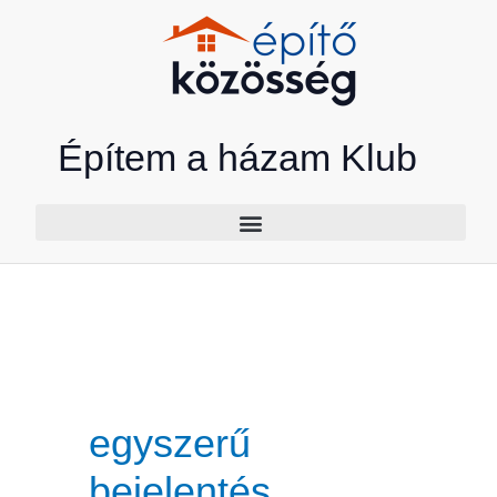
Skip
to
content
Építem a házam Klub
egyszerű
bejelentés