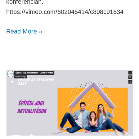
konferencián.
https://vimeo.com/602045414/c898c91634
Read More »
Építési
jogi
aktualitások
–
Jámbor
Attila