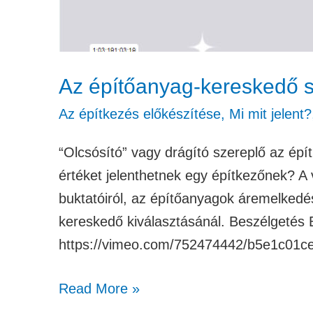
Az építőanyag-kereskedő 
Az építkezés előkészítése
,
Mi mit jelent?
“Olcsósító” vagy drágító szereplő az ép
értéket jelenthetnek egy építkezőnek? A
buktatóiról, az építőanyagok áremelkedé
kereskedő kiválasztásánál. Beszélgetés
https://vimeo.com/752474442/b5e1c01c
Read More »