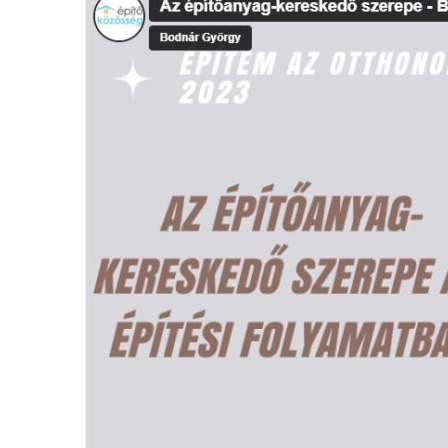
építőanyag-
kereskedő
szerepe
–
Bezák
Péter