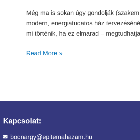
Még ma is sokan úgy gondolják (szakembe
modern, energiatudatos ház tervezésénél 
mi történik, ha ez elmarad – megtudhat
Read More »
Kapcsolat:
bodnargy@epitemahazam.hu