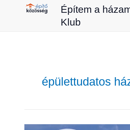
Skip
Építem a háza
to
Klub
content
épülettudatos há
A