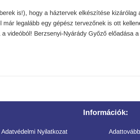
rek is!), hogy a háztervek elkészítése kizárólag a
már legalább egy gépész tervezőnek is ott kellene 
ja a videóból! Berzsenyi-Nyárády Győző előadása 
Információk:
Adatvédelmi Nyilatkozat
Adattovábbí