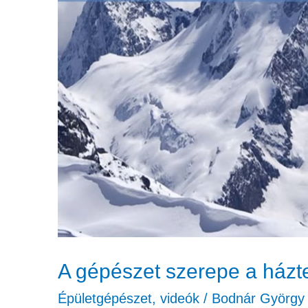
A gépészet szerepe a házt
Épületgépészet
,
videók
/
Bodnár György