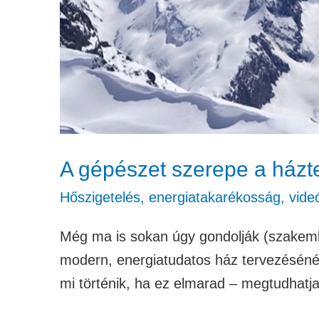
A gépészet szerepe a házt
Hőszigetelés, energiatakarékosság
,
vide
Még ma is sokan úgy gondolják (szakembe
modern, energiatudatos ház tervezésénél 
mi történik, ha ez elmarad – megtudhat