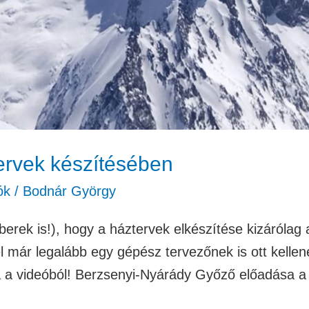
ervek készítésében
ók
/
Bodnár György
rek is!), hogy a háztervek elkészítése kizárólag a
már legalább egy gépész tervezőnek is ott kellene 
ja a videóból! Berzsenyi-Nyárády Győző előadása 