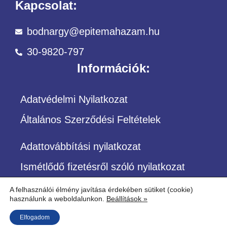
Kapcsolat:
bodnargy@epitemahazam.hu
30-9820-797
Információk:
Adatvédelmi Nyilatkozat
Általános Szerződési Feltételek
Adattovábbítási nyilatkozat
Ismétlődő fizetésről szóló nyilatkozat
A felhasználói élmény javítása érdekében sütiket (cookie)
használunk a weboldalunkon.
Beállítások »
©Copyright – Minden jog fenntartva
Elfogadom
Építőközösség