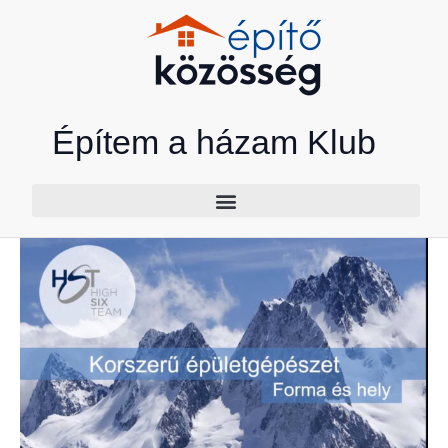
Skip
to
content
Építem a házam Klub