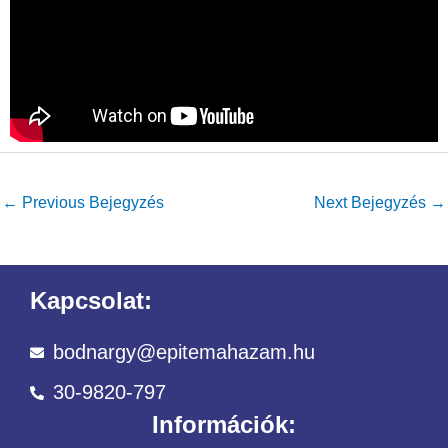
←
Previous Bejegyzés
Next Bejegyzés
→
Kapcsolat:
bodnargy@epitemahazam.hu
30-9820-797
Információk: