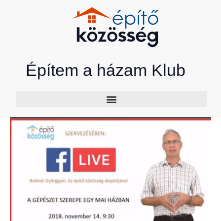
Skip
to
content
Építem a házam Klub