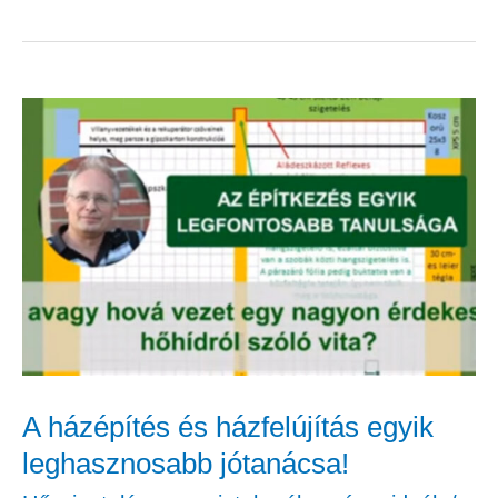
A
házépítés
és
házfelújítás
egyik
leghasznosabb
jótanácsa!
A házépítés és házfelújítás egyik
leghasznosabb jótanácsa!