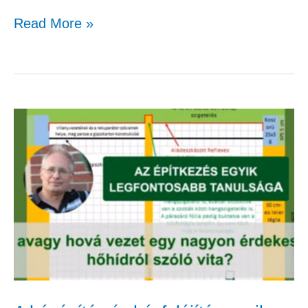
Read More »
A
házépítés
és
házfelújítás
egyik
leghasznosabb
jótanácsa!