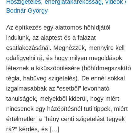
Hőszigetelés, energiatakarékosság
,
videók
/
Bodnár György
Az építkezés egy alattomos hőhídjától
indulunk, az alaptest és a falazat
csatlakozásánál. Megnézzük, mennyire kell
odafigyelni rá, és hogy milyen megoldások
léteznek a kiküszöbölésére (hőhídmegszakító
tégla, habüveg szigetelés). De ennél sokkal
izgalmasabbak az “esetből” levonható
tanulságok, melyekből kiderül, hogy miért
nincsenek egy házépítésnél tuti tippek, miért
értelmetlen a “hány centi szigetelést tegyek
rá?” kérdés, és […]