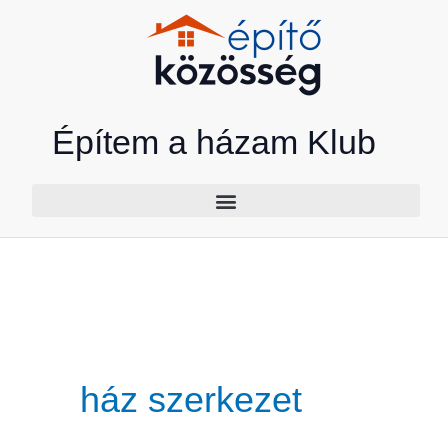
Skip
to
content
Építem a házam Klub
ház szerkezet