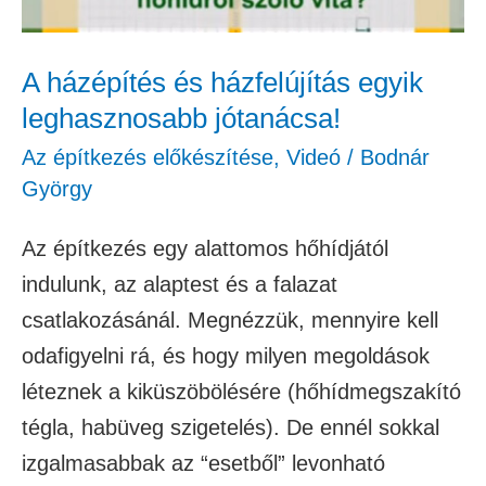
A házépítés és házfelújítás egyik
leghasznosabb jótanácsa!
Az építkezés előkészítése
,
Videó
/
Bodnár
György
Az építkezés egy alattomos hőhídjától
indulunk, az alaptest és a falazat
csatlakozásánál. Megnézzük, mennyire kell
odafigyelni rá, és hogy milyen megoldások
léteznek a kiküszöbölésére (hőhídmegszakító
tégla, habüveg szigetelés). De ennél sokkal
izgalmasabbak az “esetből” levonható