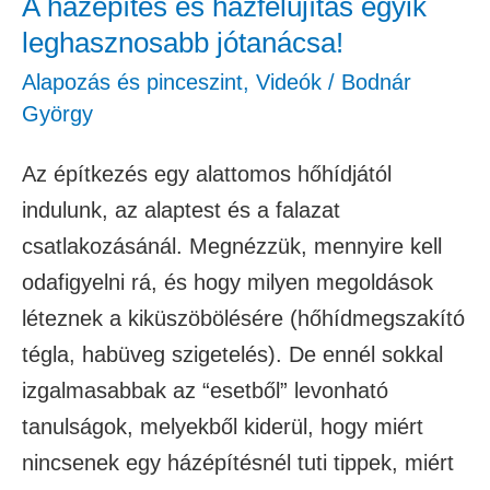
A házépítés és házfelújítás egyik
leghasznosabb jótanácsa!
Alapozás és pinceszint
,
Videók
/
Bodnár
György
Az építkezés egy alattomos hőhídjától
indulunk, az alaptest és a falazat
csatlakozásánál. Megnézzük, mennyire kell
odafigyelni rá, és hogy milyen megoldások
léteznek a kiküszöbölésére (hőhídmegszakító
tégla, habüveg szigetelés). De ennél sokkal
izgalmasabbak az “esetből” levonható
tanulságok, melyekből kiderül, hogy miért
nincsenek egy házépítésnél tuti tippek, miért