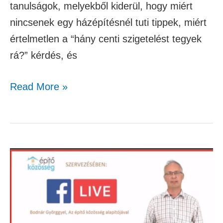
tanulságok, melyekből kiderül, hogy miért
nincsenek egy házépítésnél tuti tippek, miért
értelmetlen a “hány centi szigetelést tegyek
rá?” kérdés, és
Read More »
A
gépészet
helye
egy
mai