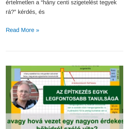
értelmetlen a “hány centi szigetelést tegyek
rá?” kérdés, és
Read More »
A
házépítés
és
házfelújítás
egyik
leghasznosabb
jótanácsa!