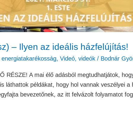
z) – Ilyen az ideális házfelújítás!
, energiatakarékosság
,
Videó
,
videók
/
Bodnár Gyö
ZE! A mai élő adásból megtudhatjátok, hogy – 
is láthattok példákat, hogy hol vannak veszélyei a 
egyfajta bevezetőnek, az itt felvázolt folyamatot f