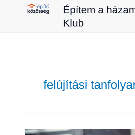
Skip
Építem a háza
to
Klub
content
felújítási tanfoly
Felújítási