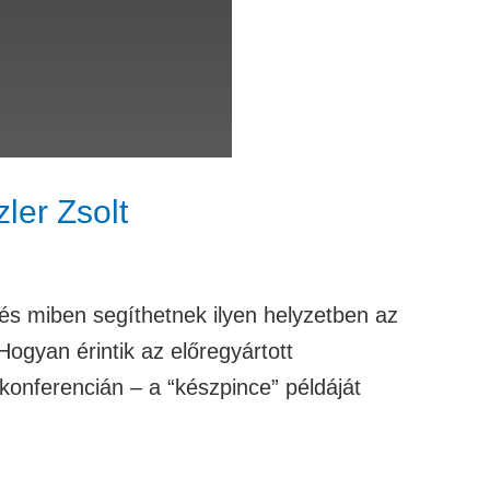
ler Zsolt
s miben segíthetnek ilyen helyzetben az
ogyan érintik az előregyártott
konferencián – a “készpince” példáját