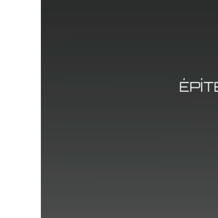
szakemberhiány
ellensúlyozása
előregyártással
1.
–
Grieszler
Zsolt