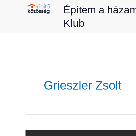
Skip
Építem a háza
to
Klub
content
Grieszler Zsolt
A