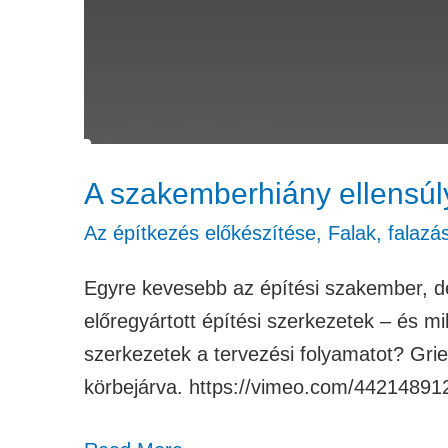
A szakemberhiány ellensúly
Az építkezés előkészítése
,
Falak, falazá
Egyre kevesebb az építési szakember, d
előregyártott építési szerkezetek – és m
szerkezetek a tervezési folyamatot? Gri
körbejárva. https://vimeo.com/4421489