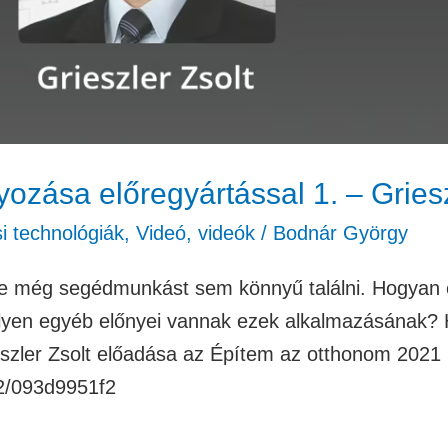
ozása előregyártással 1. – Griesz
si technológiák
,
Videó
,
videók
/
Bodnár György
e még segédmunkást sem könnyű találni. Hogyan é
ilyen egyéb előnyei vannak ezek alkalmazásának? H
eszler Zsolt előadása az Építem az otthonom 2021 
12/093d9951f2