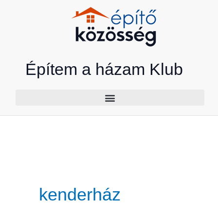
Skip
to
content
Építem a házam Klub
kenderház