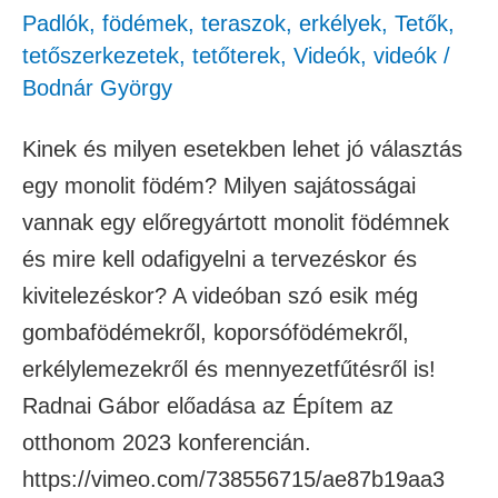
Padlók, födémek, teraszok, erkélyek
,
Tetők,
tetőszerkezetek, tetőterek
,
Videók
,
videók
/
Bodnár György
Kinek és milyen esetekben lehet jó választás
egy monolit födém? Milyen sajátosságai
vannak egy előregyártott monolit födémnek
és mire kell odafigyelni a tervezéskor és
kivitelezéskor? A videóban szó esik még
gombafödémekről, koporsófödémekről,
erkélylemezekről és mennyezetfűtésről is!
Radnai Gábor előadása az Építem az
otthonom 2023 konferencián.
https://vimeo.com/738556715/ae87b19aa3