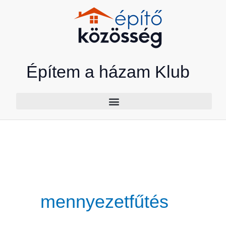
Skip
to
content
Építem a házam Klub
mennyezetfűtés