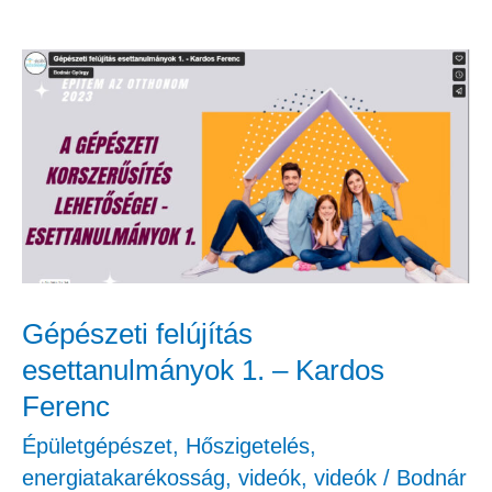
Gépészeti
felújítás
esettanulmányok
1.
–
Kardos
Ferenc
Gépészeti felújítás
esettanulmányok 1. – Kardos
Ferenc
Épületgépészet
,
Hőszigetelés,
energiatakarékosság
,
videók
,
videók
/
Bodnár