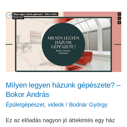
Milyen
legyen
házunk
gépészete?
–
Bokor
András
Milyen legyen házunk gépészete? –
Bokor András
Épületgépészet
,
videók
/
Bodnár György
Ez az előadás nagyon jó áttekintés egy ház