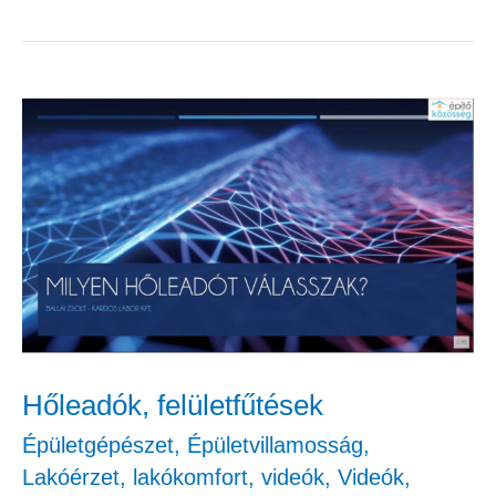
Hőleadók,
felületfűtések
Hőleadók, felületfűtések
Épületgépészet
,
Épületvillamosság
,
Lakóérzet, lakókomfort
,
videók
,
Videók
,