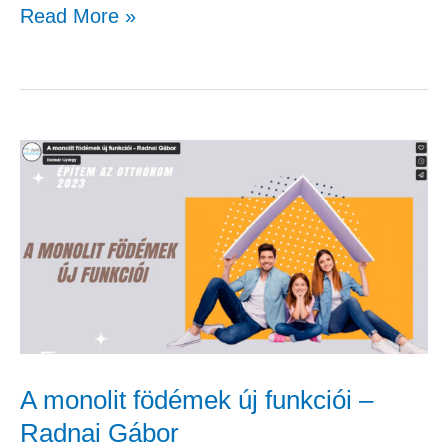
Read More »
A
monolit
födémek
új
funkciói
–
Radnai
Gábor
A monolit födémek új funkciói –
Radnai Gábor