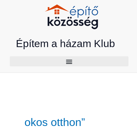
Skip
to
content
Építem a házam Klub
okos otthon”