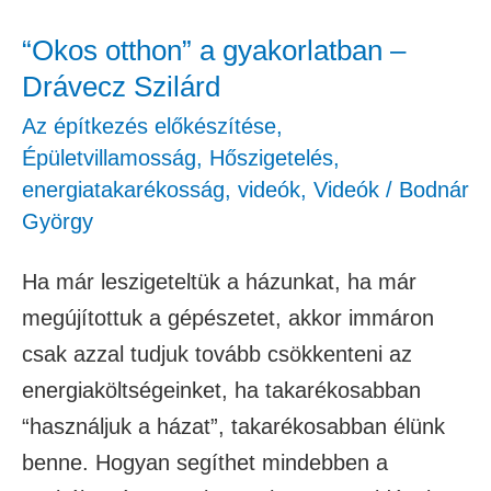
Szilárd
“Okos otthon” a gyakorlatban –
Drávecz Szilárd
Az építkezés előkészítése
,
Épületvillamosság
,
Hőszigetelés,
energiatakarékosság
,
videók
,
Videók
/
Bodnár
György
Ha már leszigeteltük a házunkat, ha már
megújítottuk a gépészetet, akkor immáron
csak azzal tudjuk tovább csökkenteni az
energiaköltségeinket, ha takarékosabban
“használjuk a házat”, takarékosabban élünk
benne. Hogyan segíthet mindebben a