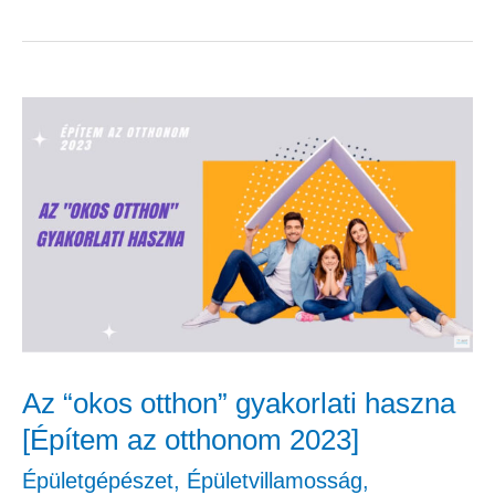
Az
“okos
otthon”
gyakorlati
haszna
[Építem
az
otthonom
Az “okos otthon” gyakorlati haszna
2023]
[Építem az otthonom 2023]
Épületgépészet
,
Épületvillamosság
,