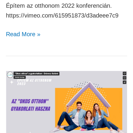
Építem az otthonom 2022 konferencián.
https://vimeo.com/615951873/d3adeee7c9
Read More »
“Okos
otthon”
a
gyakorlatban
–
Drávecz