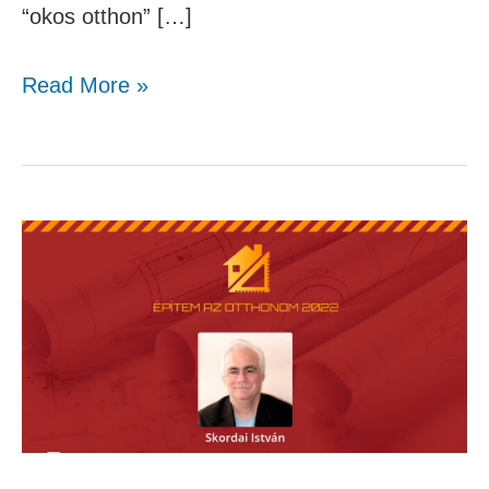
“okos otthon” […]
Read More »
Skordai
István
–
Okos
automatizálás