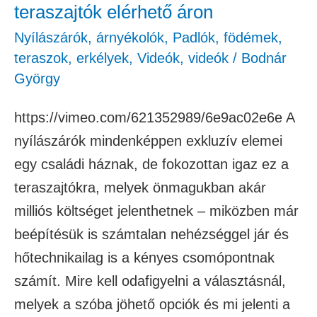
teraszajtók elérhető áron
Nyílászárók, árnyékolók
,
Padlók, födémek,
teraszok, erkélyek
,
Videók
,
videók
/
Bodnár
György
https://vimeo.com/621352989/6e9ac02e6e A
nyílászárók mindenképpen exkluzív elemei
egy családi háznak, de fokozottan igaz ez a
teraszajtókra, melyek önmagukban akár
milliós költséget jelenthetnek – miközben már
beépítésük is számtalan nehézséggel jár és
hőtechnikailag is a kényes csomópontnak
számít. Mire kell odafigyelni a választásnál,
melyek a szóba jöhető opciók és mi jelenti a