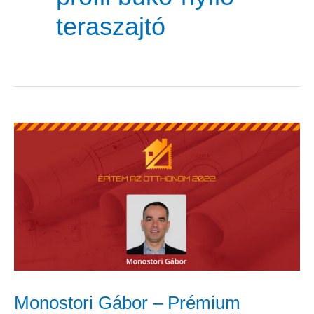
teraszajtó
Monostori
Gábor
–
Prémium
teraszajtók
elérhető
áron
Monostori Gábor – Prémium