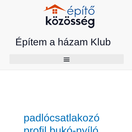
Skip
to
content
Építem a házam Klub
padlócsatlakozó
profil bukó-nyíló