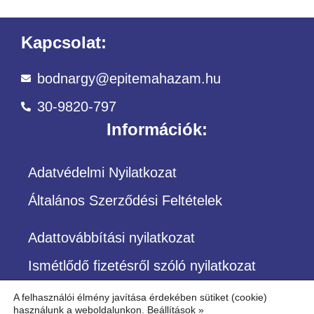
Kapcsolat:
bodnargy@epitemahazam.hu
30-9820-797
Információk:
Adatvédelmi Nyilatkozat
Általános Szerződési Feltételek
Adattovábbítási nyilatkozat
Ismétlődő fizetésről szóló nyilatkozat
A felhasználói élmény javítása érdekében sütiket (cookie)
használunk a weboldalunkon.
Beállítások »