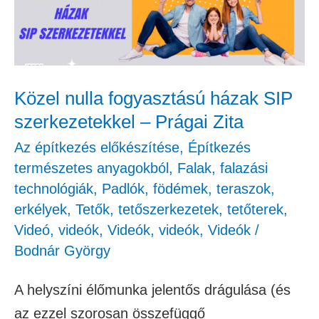
SIP
szerkezetekkel
–
Prágai
Közel nulla fogyasztású házak SIP
Zita
szerkezetekkel – Prágai Zita
Az építkezés előkészítése
,
Építkezés
természetes anyagokból
,
Falak, falazási
technológiák
,
Padlók, födémek, teraszok,
erkélyek
,
Tetők, tetőszerkezetek, tetőterek
,
Videó
,
videók
,
Videók
,
videók
,
Videók
/
Bodnár György
A helyszíni élőmunka jelentős drágulása (és
az ezzel szorosan összefüggő