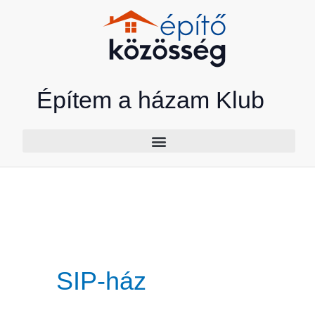
Skip
to
content
Építem a házam Klub
SIP-ház