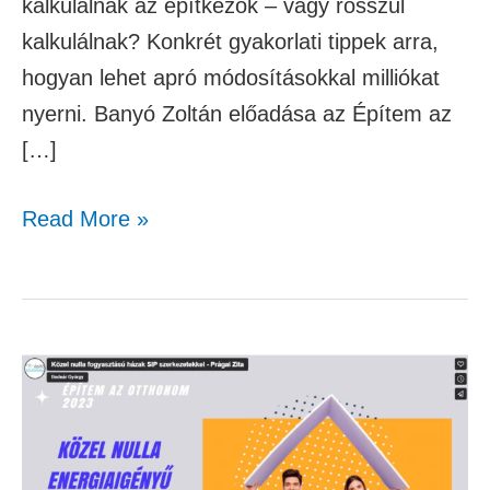
kalkulálnak az építkezők – vagy rosszul
kalkulálnak? Konkrét gyakorlati tippek arra,
hogyan lehet apró módosításokkal milliókat
nyerni. Banyó Zoltán előadása az Építem az
[…]
Read More »
Közel
nulla
fogyasztású
házak